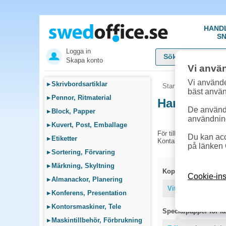
HAND
SN
Logga in
Skapa konto
Vi anvä
Vi använde
▸
Skrivbordsartiklar
Startsida
»
Sök bläck
bäst anvä
▸
Pennor, Ritmaterial
Handla Bläc
De används
▸
Block, Papper
användnin
▸
Kuvert, Post, Emballage
För tillfället har vi ing
Du kan acc
▸
Etiketter
Kontakta kundtjänst på 
på länken 
▸
Sortering, Förvaring
▸
Märkning, Skyltning
Kopieringspapper
Cookie-ins
▸
Almanackor, Planering
Vitt papper
Färg
▸
Konferens, Presentation
▸
Kontorsmaskiner, Tele
Specialpapper för las
▸
Maskintillbehör, Förbrukning