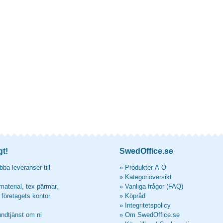
gt!
SwedOffice.se
ba leveranser till
»
Produkter A-Ö
»
Kategoriöversikt
material, tex pärmar,
»
Vanliga frågor (FAQ)
l företagets kontor
»
Köpråd
»
Integritetspolicy
undtjänst om ni
»
Om SwedOffice.se