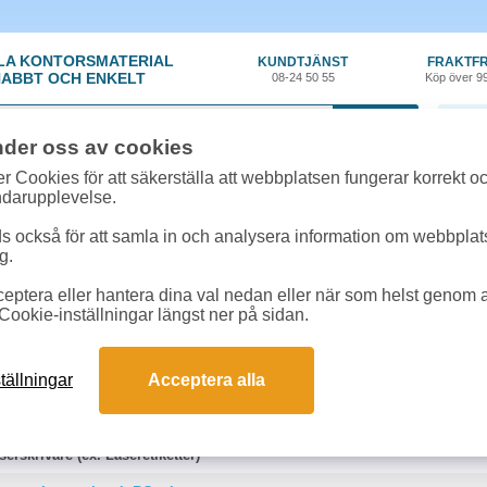
LA KONTORSMATERIAL
KUNDTJÄNST
FRAKTFR
ABBT OCH ENKELT
08-24 50 55
Köp över 9
0 var
nder oss av cookies
r Cookies för att säkerställa att webbplatsen fungerar korrekt o
 & toner
»
Lanier 5627 MFD
ndarupplevelse.
k/Toner till Lanier 5627 MFD online
 också för att samla in och analysera information om webbpla
g.
a produkter kopplade till denna maskin.
eptera eller hantera dina val nedan eller när som helst genom at
tel. 08-24 50 55 för mer information.
Cookie-inställningar längst ner på sidan.
tällningar
Acceptera alla
at papper
Premiumpapper
erskrivare (ex. Laseretiketter)