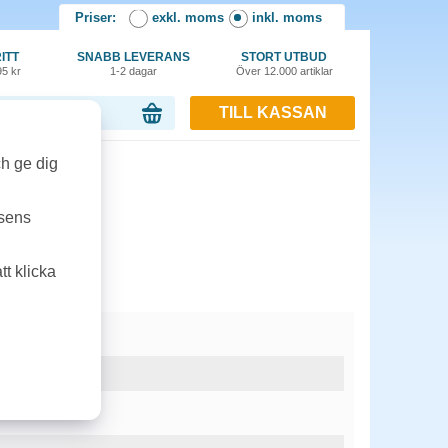
Priser:
exkl. moms
inkl. moms
ITT
SNABB LEVERANS
STORT UTBUD
95 kr
1-2 dagar
Över 12.000 artiklar
TILL KASSAN
or, 0.00 kr
ch ge dig
tsens
t klicka