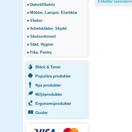
Etiketter laserskri
▸
Datortillbehör
▸
Möbler, Lampor, Elartiklar
▸
Väskor
▸
Arbetskläder, Skydd
▸
Skolsortiment
▸
Städ, Hygien
▸
Fika, Pentry
Bläck & Toner
Populära produkter
Nya produkter
Miljöprodukter
Ergonomiprodukter
Guider