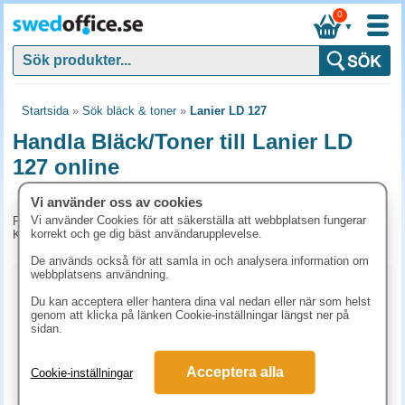
0
▼
Startsida
»
Sök bläck & toner
»
Lanier LD 127
Handla Bläck/Toner till Lanier LD
127 online
Vi använder oss av cookies
Vi använder Cookies för att säkerställa att webbplatsen fungerar
För tillfället har vi inga produkter kopplade till denna maskin.
korrekt och ge dig bäst användarupplevelse.
Kontakta kundtjänst på tel. 08-24 50 55 för mer information.
De används också för att samla in och analysera information om
webbplatsens användning.
Kopieringspapper
Du kan acceptera eller hantera dina val nedan eller när som helst
genom att klicka på länken Cookie-inställningar längst ner på
Vitt papper
Färgat papper
Premiumpapper
sidan.
Specialpapper för laserskrivare (ex. Laseretiketter)
Acceptera alla
Cookie-inställningar
Etiketter laserskrivare
Laserark och BG-talonger