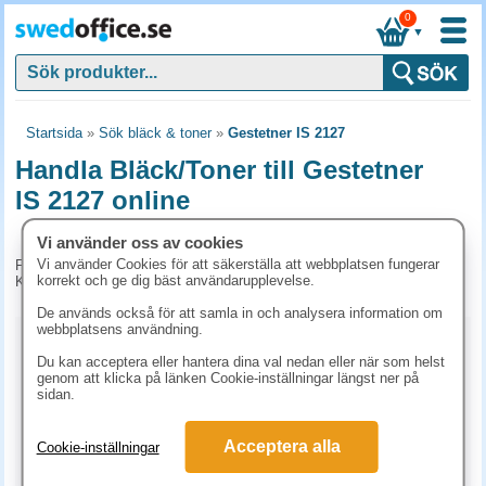
0
▼
Startsida
»
Sök bläck & toner
»
Gestetner IS 2127
Handla Bläck/Toner till Gestetner
IS 2127 online
Vi använder oss av cookies
Vi använder Cookies för att säkerställa att webbplatsen fungerar
För tillfället har vi inga produkter kopplade till denna maskin.
korrekt och ge dig bäst användarupplevelse.
Kontakta kundtjänst på tel. 08-24 50 55 för mer information.
De används också för att samla in och analysera information om
webbplatsens användning.
Kopieringspapper
Du kan acceptera eller hantera dina val nedan eller när som helst
genom att klicka på länken Cookie-inställningar längst ner på
Vitt papper
Färgat papper
Premiumpapper
sidan.
Specialpapper för laserskrivare (ex. Laseretiketter)
Acceptera alla
Cookie-inställningar
Etiketter laserskrivare
Laserark och BG-talonger