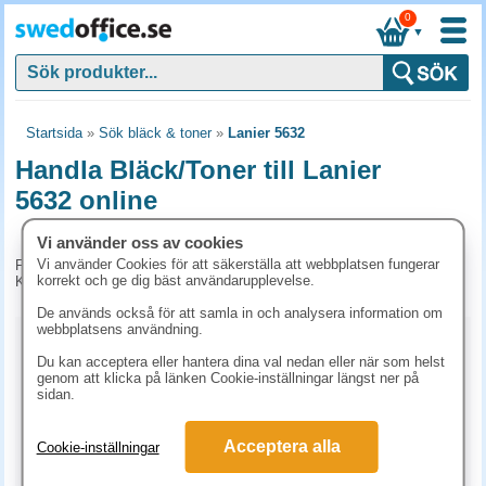
0
▼
Startsida
»
Sök bläck & toner
»
Lanier 5632
Handla Bläck/Toner till Lanier
5632 online
Vi använder oss av cookies
Vi använder Cookies för att säkerställa att webbplatsen fungerar
För tillfället har vi inga produkter kopplade till denna maskin.
korrekt och ge dig bäst användarupplevelse.
Kontakta kundtjänst på tel. 08-24 50 55 för mer information.
De används också för att samla in och analysera information om
webbplatsens användning.
Kopieringspapper
Du kan acceptera eller hantera dina val nedan eller när som helst
genom att klicka på länken Cookie-inställningar längst ner på
Vitt papper
Färgat papper
Premiumpapper
sidan.
Specialpapper för laserskrivare (ex. Laseretiketter)
Acceptera alla
Cookie-inställningar
Etiketter laserskrivare
Laserark och BG-talonger