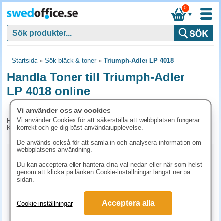
0
▼
Startsida
»
Sök bläck & toner
»
Triumph-Adler LP 4018
Handla Toner till Triumph-Adler
LP 4018 online
Vi använder oss av cookies
Vi använder Cookies för att säkerställa att webbplatsen fungerar
För tillfället har vi inga produkter kopplade till denna maskin.
korrekt och ge dig bäst användarupplevelse.
Kontakta kundtjänst på tel. 08-24 50 55 för mer information.
De används också för att samla in och analysera information om
webbplatsens användning.
Kopieringspapper
Du kan acceptera eller hantera dina val nedan eller när som helst
genom att klicka på länken Cookie-inställningar längst ner på
Vitt papper
Färgat papper
Premiumpapper
sidan.
Specialpapper för laserskrivare (ex. Laseretiketter)
Acceptera alla
Cookie-inställningar
Etiketter laserskrivare
Laserark och BG-talonger