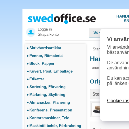
HAND
SN
Logga in
Skapa konto
Vi anvä
Vi använde
▸
Skrivbordsartiklar
Startsida
»
Sök bläck
bäst anvä
▸
Pennor, Ritmaterial
Handla Tone
De används
▸
Block, Papper
Toner och tillbehör so
användnin
▸
Kuvert, Post, Emballage
Du kan acc
▸
Etiketter
Originalproduk
på länken 
▸
Sortering, Förvaring
Storlek / info
▸
Märkning, Skyltning
Cookie-ins
▸
Almanackor, Planering
Toner Kyoc
▸
Konferens, Presentation
▸
Kontorsmaskiner, Tele
▸
Maskintillbehör, Förbrukning