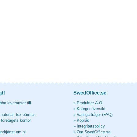
gt!
SwedOffice.se
ba leveranser till
»
Produkter A-Ö
»
Kategoriöversikt
material, tex pärmar,
»
Vanliga frågor (FAQ)
l företagets kontor
»
Köpråd
»
Integritetspolicy
undtjänst om ni
»
Om SwedOffice.se