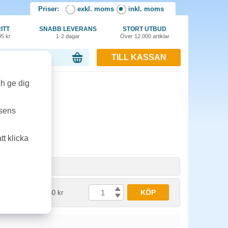
Priser:
exkl. moms
inkl. moms
ITT
SNABB LEVERANS
STORT UTBUD
95 kr
1-2 dagar
Över 12.000 artiklar
TILL KASSAN
or, 0.00 kr
ch ge dig
tsens
t klicka
het
Pris
KÖP
t
1636.30 kr