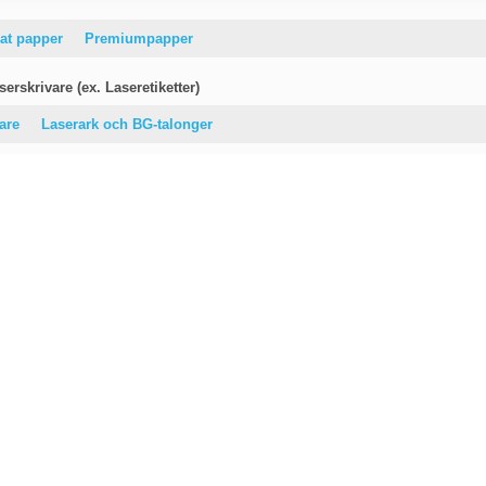
at papper
Premiumpapper
erskrivare (ex. Laseretiketter)
vare
Laserark och BG-talonger