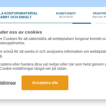
LA KONTORSMATERIAL
KUNDTJÄNST
FRAKTFR
ABBT OCH ENKELT
08-24 50 55
Köp över 9
0 var
nder oss av cookies
r Cookies för att säkerställa att webbplatsen fungerar korrekt o
 & toner
»
Kyocera Mita FS 1020 DT
ndarupplevelse.
r till Kyocera Mita FS 1020 DT online
 också för att samla in och analysera information om webbpla
m passar till Kyocera Mita FS 1020 DT
g.
eptera eller hantera dina val nedan eller när som helst genom at
ter till Kyocera Mita FS 1020 DT
Cookie-inställningar längst ner på sidan.
Färg
Art.nr
En
tällningar
Acceptera alla
era FS1020D TK18
1T02FM0EU0
1 s