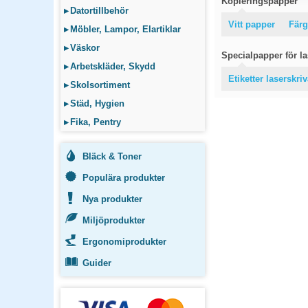
Kopieringspapper
▸
Datortillbehör
Vitt papper
Färg
▸
Möbler, Lampor, Elartiklar
▸
Väskor
Specialpapper för las
▸
Arbetskläder, Skydd
Etiketter laserskri
▸
Skolsortiment
▸
Städ, Hygien
▸
Fika, Pentry
Bläck & Toner
Populära produkter
Nya produkter
Miljöprodukter
Ergonomiprodukter
Guider