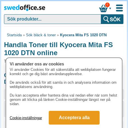
0
▼
Startsida
»
Sök bläck & toner
»
Kyocera Mita FS 1020 DTN
Handla Toner till Kyocera Mita FS
1020 DTN online
Toner och tillbehör som passar till Kyocera Mita FS 1020 DTN
Vi använder oss av cookies
Vi använder Cookies för att säkerställa att webbplatsen fungerar
korrekt och ge dig bäst användarupplevelse.
Originalprodukter till Kyocera Mita FS 1020
DTN
De används också för att samla in och analysera information om
webbplatsens användning.
Storlek / info
Art.nr
Du kan acceptera eller hantera dina val nedan eller när som helst
genom att klicka på länken Cookie-inställningar längst ner på
sidan.
KÖP
1T02FM0EU0
1636.30 kr
Acceptera alla
Cookie-inställningar