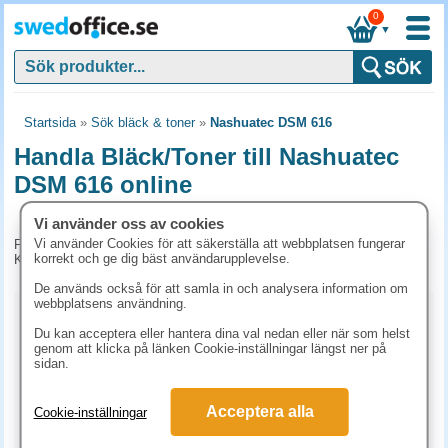
0
▼
Startsida
»
Sök bläck & toner
»
Nashuatec DSM 616
Handla Bläck/Toner till Nashuatec
DSM 616 online
Vi använder oss av cookies
Vi använder Cookies för att säkerställa att webbplatsen fungerar
För tillfället har vi inga produkter kopplade till denna maskin.
korrekt och ge dig bäst användarupplevelse.
Kontakta kundtjänst på tel. 08-24 50 55 för mer information.
De används också för att samla in och analysera information om
webbplatsens användning.
Kopieringspapper
Du kan acceptera eller hantera dina val nedan eller när som helst
genom att klicka på länken Cookie-inställningar längst ner på
Vitt papper
Färgat papper
Premiumpapper
sidan.
Specialpapper för laserskrivare (ex. Laseretiketter)
Acceptera alla
Cookie-inställningar
Etiketter laserskrivare
Laserark och BG-talonger