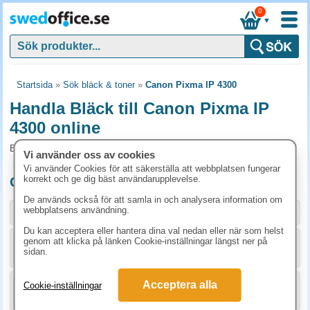
0
▼
Startsida
»
Sök bläck & toner
»
Canon Pixma IP 4300
Handla Bläck till Canon Pixma IP
4300 online
Bläck och tillbehör som passar till Canon Pixma IP 4300
Vi använder oss av cookies
Vi använder Cookies för att säkerställa att webbplatsen fungerar
korrekt och ge dig bäst användarupplevelse.
Originalprodukter till Canon Pixma IP 4300
De används också för att samla in och analysera information om
webbplatsens användning.
Storlek / info
Art.nr
Du kan acceptera eller hantera dina val nedan eller när som helst
genom att klicka på länken Cookie-inställningar längst ner på
KÖP
10628B001
306.30 kr
sidan.
Acceptera alla
Cookie-inställningar
KÖP
10621B001
267.50 kr