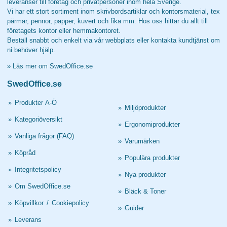
leveranser till företag och privatpersoner inom hela Sverige.
Vi har ett stort sortiment inom skrivbordsartiklar och kontorsmaterial, tex
pärmar, pennor, papper, kuvert och fika mm. Hos oss hittar du allt till
företagets kontor eller hemmakontoret.
Beställ snabbt och enkelt via vår webbplats eller kontakta kundtjänst om
ni behöver hjälp.
»
Läs mer om SwedOffice.se
SwedOffice.se
»
Produkter A-Ö
»
Miljöprodukter
»
Kategoriöversikt
»
Ergonomiprodukter
»
Vanliga frågor (FAQ)
»
Varumärken
»
Köpråd
»
Populära produkter
»
Integritetspolicy
»
Nya produkter
»
Om SwedOffice.se
»
Bläck & Toner
»
Köpvillkor
/
Cookiepolicy
»
Guider
»
Leverans