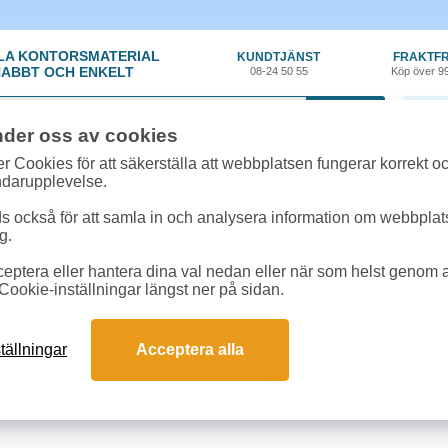
LA KONTORSMATERIAL
KUNDTJÄNST
FRAKTFR
ABBT OCH ENKELT
08-24 50 55
Köp över 9
0 var
nder oss av cookies
r Cookies för att säkerställa att webbplatsen fungerar korrekt o
 & toner
»
Kyocera Mita FS 9130 DN
ndarupplevelse.
r till Kyocera Mita FS 9130 DN online
 också för att samla in och analysera information om webbpla
m passar till Kyocera Mita FS 9130 DN
g.
eptera eller hantera dina val nedan eller när som helst genom at
kter till Kyocera Mita FS 9130 DN
Cookie-inställningar längst ner på sidan.
Färg
Art.nr
E
tällningar
Acceptera alla
ra TK-710 40k svart
1T02G10EU0
1 