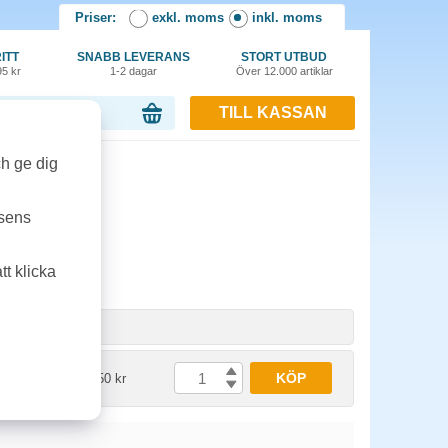
Priser:
exkl. moms
inkl. moms
ITT
SNABB LEVERANS
STORT UTBUD
95 kr
1-2 dagar
Över 12.000 artiklar
TILL KASSAN
or, 0.00 kr
ch ge dig
tsens
t klicka
nhet
Pris
KÖP
st
2822.50 kr