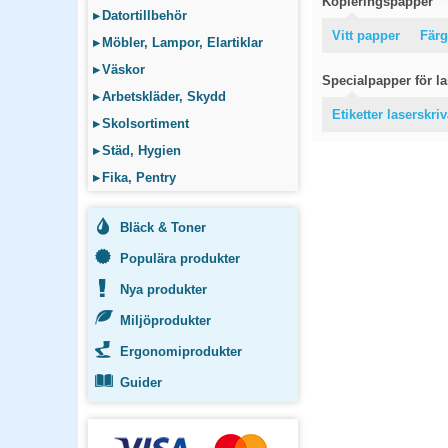
Kopieringspapper
▸
Datortillbehör
Vitt papper
Färg
▸
Möbler, Lampor, Elartiklar
▸
Väskor
Specialpapper för las
▸
Arbetskläder, Skydd
Etiketter laserskri
▸
Skolsortiment
▸
Städ, Hygien
▸
Fika, Pentry
Bläck & Toner
Populära produkter
Nya produkter
Miljöprodukter
Ergonomiprodukter
Guider