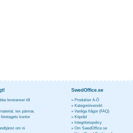
gt!
SwedOffice.se
ba leveranser till
»
Produkter A-Ö
»
Kategoriöversikt
material, tex pärmar,
»
Vanliga frågor (FAQ)
l företagets kontor
»
Köpråd
»
Integritetspolicy
undtjänst om ni
»
Om SwedOffice.se