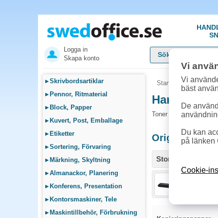
HAND
SN
Logga in
Skapa konto
Vi anvä
Vi använde
▸
Skrivbordsartiklar
Startsida
»
Sök bläck
bäst anvä
▸
Pennor, Ritmaterial
Handla Tone
De används
▸
Block, Papper
Toner och tillbehör so
användnin
▸
Kuvert, Post, Emballage
Du kan acc
▸
Etiketter
Originalprodu
på länken 
▸
Sortering, Förvaring
Storlek / info
▸
Märkning, Skyltning
Cookie-ins
▸
Almanackor, Planering
Toner Kyoce
▸
Konferens, Presentation
▸
Kontorsmaskiner, Tele
▸
Maskintillbehör, Förbrukning