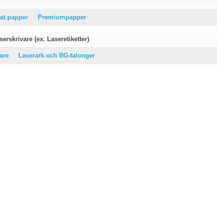
at papper
Premiumpapper
erskrivare (ex. Laseretiketter)
vare
Laserark och BG-talonger