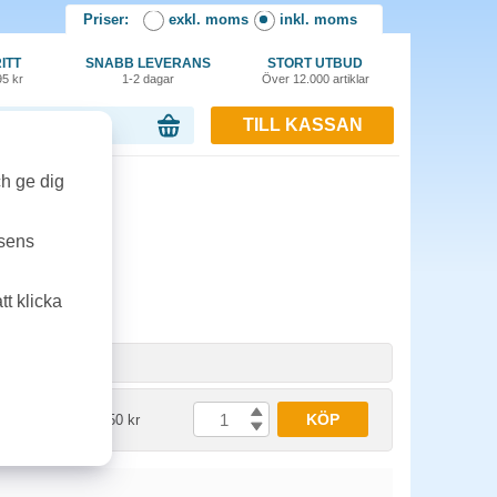
Priser:
exkl. moms
inkl. moms
ITT
SNABB LEVERANS
STORT UTBUD
95 kr
1-2 dagar
Över 12.000 artiklar
TILL KASSAN
or, 0.00 kr
ch ge dig
tsens
t klicka
nhet
Pris
KÖP
st
2822.50 kr