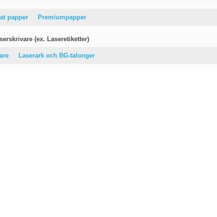
at papper
Premiumpapper
erskrivare (ex. Laseretiketter)
vare
Laserark och BG-talonger