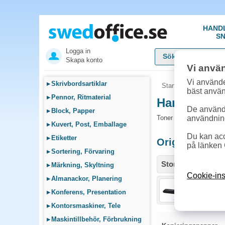
HAND
SN
Logga in
Skapa konto
Vi anvä
Vi använde
▸
Skrivbordsartiklar
Startsida
»
Sök bläck
bäst anvä
▸
Pennor, Ritmaterial
Handla Tone
De används
▸
Block, Papper
Toner och tillbehör so
användnin
▸
Kuvert, Post, Emballage
Du kan acc
▸
Etiketter
Originalprodu
på länken 
▸
Sortering, Förvaring
Storlek / info
▸
Märkning, Skyltning
Cookie-ins
▸
Almanackor, Planering
Toner Kyoce
▸
Konferens, Presentation
▸
Kontorsmaskiner, Tele
▸
Maskintillbehör, Förbrukning