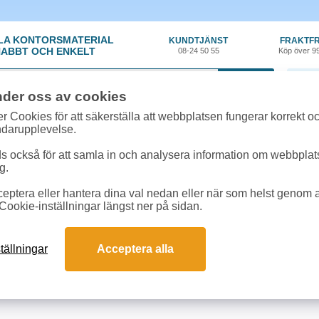
LA KONTORSMATERIAL
KUNDTJÄNST
FRAKTFR
ABBT OCH ENKELT
08-24 50 55
Köp över 9
0 var
nder oss av cookies
r Cookies för att säkerställa att webbplatsen fungerar korrekt o
 & toner
»
Kyocera Mita FS 9530 DN/B
ndarupplevelse.
r till Kyocera Mita FS 9530 DN/B online
 också för att samla in och analysera information om webbpla
m passar till Kyocera Mita FS 9530 DN/B
g.
eptera eller hantera dina val nedan eller när som helst genom at
kter till Kyocera Mita FS 9530 DN/B
Cookie-inställningar längst ner på sidan.
Färg
Art.nr
E
tällningar
Acceptera alla
ra TK-710 40k svart
1T02G10EU0
1 