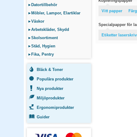
Kopieringspapper
▸
Datortillbehör
Vitt papper
Färg
▸
Möbler, Lampor, Elartiklar
▸
Väskor
Specialpapper för las
▸
Arbetskläder, Skydd
Etiketter laserskri
▸
Skolsortiment
▸
Städ, Hygien
▸
Fika, Pentry
Bläck & Toner
Populära produkter
Nya produkter
Miljöprodukter
Ergonomiprodukter
Guider