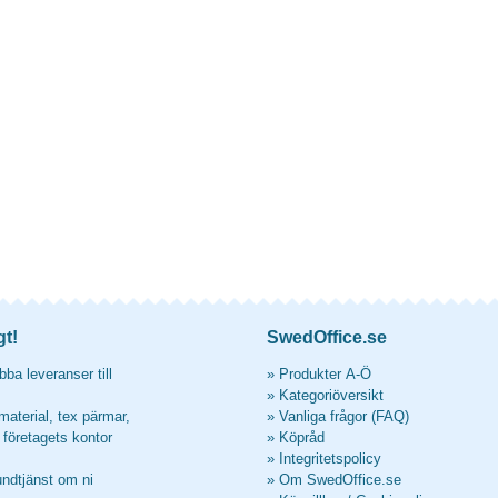
gt!
SwedOffice.se
ba leveranser till
»
Produkter A-Ö
»
Kategoriöversikt
material, tex pärmar,
»
Vanliga frågor (FAQ)
l företagets kontor
»
Köpråd
»
Integritetspolicy
undtjänst om ni
»
Om SwedOffice.se