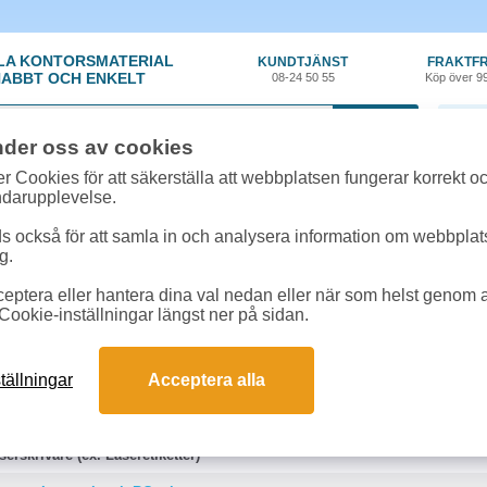
LA KONTORSMATERIAL
KUNDTJÄNST
FRAKTFR
ABBT OCH ENKELT
08-24 50 55
Köp över 9
0 var
nder oss av cookies
r Cookies för att säkerställa att webbplatsen fungerar korrekt o
 & toner
»
Triumph-Adler LP 4024
ndarupplevelse.
r till Triumph-Adler LP 4024 online
 också för att samla in och analysera information om webbpla
g.
a produkter kopplade till denna maskin.
eptera eller hantera dina val nedan eller när som helst genom at
tel. 08-24 50 55 för mer information.
Cookie-inställningar längst ner på sidan.
tällningar
Acceptera alla
at papper
Premiumpapper
erskrivare (ex. Laseretiketter)