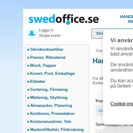
HAND
SN
Logga in
Skapa konto
Vi anvä
Vi använde
▸
Skrivbordsartiklar
Startsida
»
Sök bläck
bäst anvä
▸
Pennor, Ritmaterial
Handla Tone
De används
▸
Block, Papper
användnin
▸
Kuvert, Post, Emballage
För tillfället har vi ing
Du kan acc
▸
Etiketter
Kontakta kundtjänst på 
på länken 
▸
Sortering, Förvaring
▸
Märkning, Skyltning
Kopieringspapper
Cookie-ins
▸
Almanackor, Planering
Vitt papper
Färg
▸
Konferens, Presentation
▸
Kontorsmaskiner, Tele
Specialpapper för las
▸
Maskintillbehör, Förbrukning