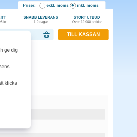
Priser:
exkl. moms
inkl. moms
ITT
SNABB LEVERANS
STORT UTBUD
95 kr
1-2 dagar
Över 12.000 artiklar
TILL KASSAN
or, 0.00 kr
ch ge dig
tsens
t klicka