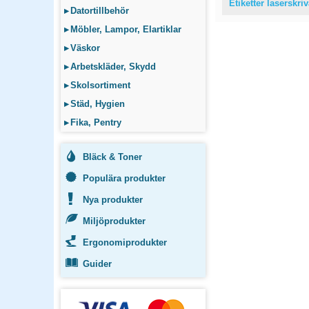
Etiketter laserskri
▸
Datortillbehör
▸
Möbler, Lampor, Elartiklar
▸
Väskor
▸
Arbetskläder, Skydd
▸
Skolsortiment
▸
Städ, Hygien
▸
Fika, Pentry
Bläck & Toner
Populära produkter
Nya produkter
Miljöprodukter
Ergonomiprodukter
Guider