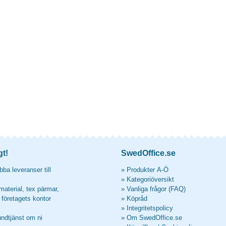
gt!
SwedOffice.se
ba leveranser till
»
Produkter A-Ö
»
Kategoriöversikt
material, tex pärmar,
»
Vanliga frågor (FAQ)
l företagets kontor
»
Köpråd
»
Integritetspolicy
undtjänst om ni
»
Om SwedOffice.se