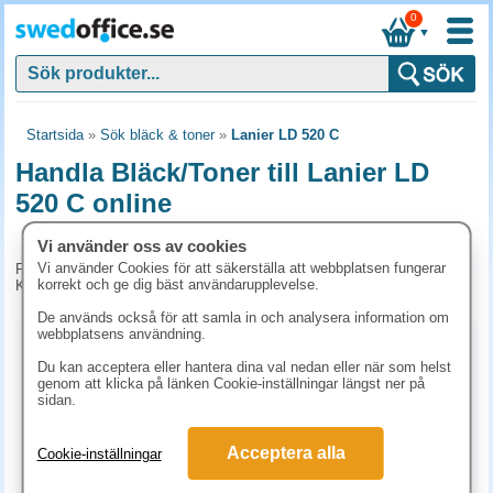
0
▼
Startsida
»
Sök bläck & toner
»
Lanier LD 520 C
Handla Bläck/Toner till Lanier LD
520 C online
Vi använder oss av cookies
Vi använder Cookies för att säkerställa att webbplatsen fungerar
För tillfället har vi inga produkter kopplade till denna maskin.
korrekt och ge dig bäst användarupplevelse.
Kontakta kundtjänst på tel. 08-24 50 55 för mer information.
De används också för att samla in och analysera information om
webbplatsens användning.
Kopieringspapper
Du kan acceptera eller hantera dina val nedan eller när som helst
genom att klicka på länken Cookie-inställningar längst ner på
Vitt papper
Färgat papper
Premiumpapper
sidan.
Specialpapper för laserskrivare (ex. Laseretiketter)
Acceptera alla
Cookie-inställningar
Etiketter laserskrivare
Laserark och BG-talonger