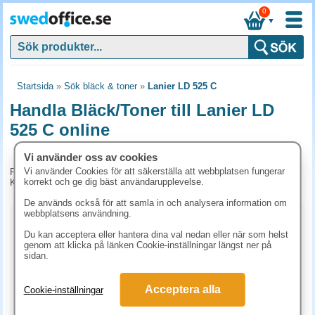
0
▼
Startsida
»
Sök bläck & toner
»
Lanier LD 525 C
Handla Bläck/Toner till Lanier LD
525 C online
Vi använder oss av cookies
Vi använder Cookies för att säkerställa att webbplatsen fungerar
För tillfället har vi inga produkter kopplade till denna maskin.
korrekt och ge dig bäst användarupplevelse.
Kontakta kundtjänst på tel. 08-24 50 55 för mer information.
De används också för att samla in och analysera information om
webbplatsens användning.
Kopieringspapper
Du kan acceptera eller hantera dina val nedan eller när som helst
genom att klicka på länken Cookie-inställningar längst ner på
Vitt papper
Färgat papper
Premiumpapper
sidan.
Specialpapper för laserskrivare (ex. Laseretiketter)
Acceptera alla
Cookie-inställningar
Etiketter laserskrivare
Laserark och BG-talonger