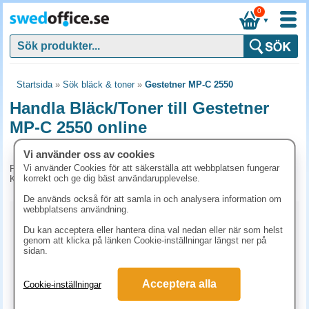
0
▼
Startsida
»
Sök bläck & toner
»
Gestetner MP-C 2550
Handla Bläck/Toner till Gestetner
MP-C 2550 online
Vi använder oss av cookies
Vi använder Cookies för att säkerställa att webbplatsen fungerar
För tillfället har vi inga produkter kopplade till denna maskin.
korrekt och ge dig bäst användarupplevelse.
Kontakta kundtjänst på tel. 08-24 50 55 för mer information.
De används också för att samla in och analysera information om
webbplatsens användning.
Kopieringspapper
Du kan acceptera eller hantera dina val nedan eller när som helst
genom att klicka på länken Cookie-inställningar längst ner på
Vitt papper
Färgat papper
Premiumpapper
sidan.
Specialpapper för laserskrivare (ex. Laseretiketter)
Acceptera alla
Cookie-inställningar
Etiketter laserskrivare
Laserark och BG-talonger