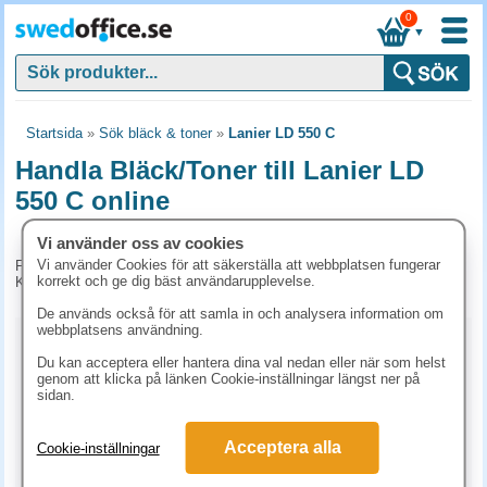
0
▼
Startsida
»
Sök bläck & toner
»
Lanier LD 550 C
Handla Bläck/Toner till Lanier LD
550 C online
Vi använder oss av cookies
Vi använder Cookies för att säkerställa att webbplatsen fungerar
För tillfället har vi inga produkter kopplade till denna maskin.
korrekt och ge dig bäst användarupplevelse.
Kontakta kundtjänst på tel. 08-24 50 55 för mer information.
De används också för att samla in och analysera information om
webbplatsens användning.
Kopieringspapper
Du kan acceptera eller hantera dina val nedan eller när som helst
genom att klicka på länken Cookie-inställningar längst ner på
Vitt papper
Färgat papper
Premiumpapper
sidan.
Specialpapper för laserskrivare (ex. Laseretiketter)
Acceptera alla
Cookie-inställningar
Etiketter laserskrivare
Laserark och BG-talonger