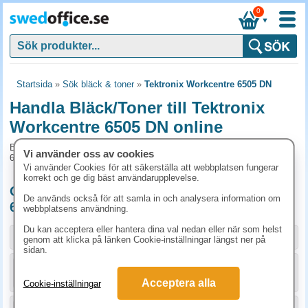
0
▼
Startsida
»
Sök bläck & toner
»
Tektronix Workcentre 6505 DN
Handla Bläck/Toner till Tektronix
Workcentre 6505 DN online
Bläck/Toner och tillbehör som passar till Tektronix Workcentre
Vi använder oss av cookies
6505 DN
Vi använder Cookies för att säkerställa att webbplatsen fungerar
korrekt och ge dig bäst användarupplevelse.
Originalprodukter till Tektronix Workcentre
De används också för att samla in och analysera information om
6505 DN
webbplatsens användning.
Du kan acceptera eller hantera dina val nedan eller när som helst
Storlek / info
Art.nr
genom att klicka på länken Cookie-inställningar längst ner på
sidan.
KÖP
106R01596
2448.80 kr
Acceptera alla
Cookie-inställningar