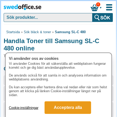
0
▼
Startsida
»
Sök bläck & toner
»
Samsung SL-C 480
Handla Toner till Samsung SL-C
480 online
Toner och tillbehör som passar till Samsung SL-C 480
Vi använder oss av cookies
Vi använder Cookies för att säkerställa att webbplatsen fungerar
korrekt och ge dig bäst användarupplevelse.
Originalprodukter till Samsung SL-C 480
De används också för att samla in och analysera information om
webbplatsens användning.
Storlek / info
Art.nr
Du kan acceptera eller hantera dina val nedan eller när som helst
genom att klicka på länken Cookie-inställningar längst ner på
KÖP
SU100A
998.80 kr
sidan.
Acceptera alla
Cookie-inställningar
KÖP
ST966A
998.80 kr