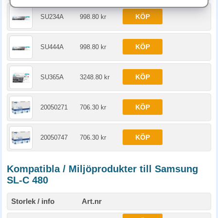
KÖP
SU234A
998.80 kr
KÖP
SU444A
998.80 kr
KÖP
SU365A
3248.80 kr
KÖP
20050271
706.30 kr
KÖP
20050747
706.30 kr
Kompatibla / Miljöprodukter till Samsung
SL-C 480
Storlek / info
Art.nr