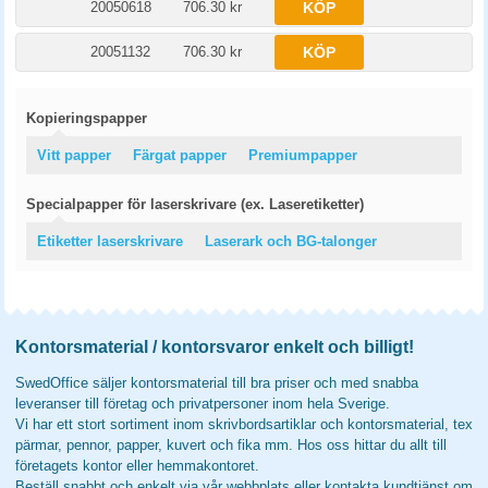
20050618
706.30 kr
KÖP
20051132
706.30 kr
KÖP
Kopieringspapper
Vitt papper
Färgat papper
Premiumpapper
Specialpapper för laserskrivare (ex. Laseretiketter)
Etiketter laserskrivare
Laserark och BG-talonger
Kontorsmaterial / kontorsvaror enkelt och billigt!
SwedOffice säljer kontorsmaterial till bra priser och med snabba
leveranser till företag och privatpersoner inom hela Sverige.
Vi har ett stort sortiment inom skrivbordsartiklar och kontorsmaterial, tex
pärmar, pennor, papper, kuvert och fika mm. Hos oss hittar du allt till
företagets kontor eller hemmakontoret.
Beställ snabbt och enkelt via vår webbplats eller kontakta kundtjänst om