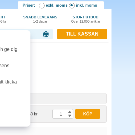
Priser:
exkl. moms
inkl. moms
ITT
SNABB LEVERANS
STORT UTBUD
95 kr
1-2 dagar
Över 12.000 artiklar
TILL KASSAN
or, 0.00 kr
ch ge dig
tsens
t klicka
het
Pris
KÖP
t
1636.30 kr