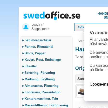
HAND
SN
Logga in
Skapa konto
Vi anvä
Vi använde
▸
Skrivbordsartiklar
Startsida
»
Sök bläck
bäst anvä
▸
Pennor, Ritmaterial
Handla Tone
De används
▸
Block, Papper
Toner och tillbehör so
användnin
▸
Kuvert, Post, Emballage
Du kan acc
▸
Etiketter
Originalprodu
på länken 
▸
Sortering, Förvaring
Storlek / info
▸
Märkning, Skyltning
Cookie-ins
▸
Almanackor, Planering
Toner Kyoc
▸
Konferens, Presentation
▸
Kontorsmaskiner, Tele
▸
Maskintillbehör, Förbrukning