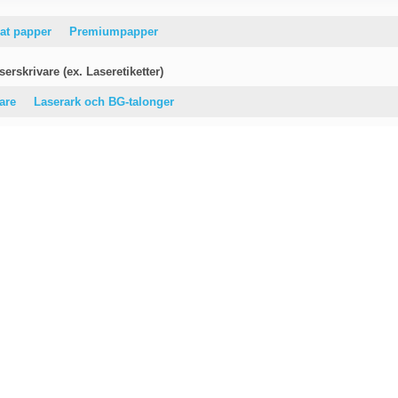
at papper
Premiumpapper
erskrivare (ex. Laseretiketter)
vare
Laserark och BG-talonger