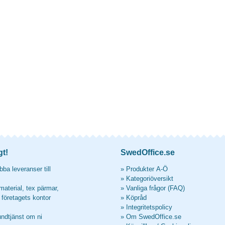
gt!
SwedOffice.se
ba leveranser till
»
Produkter A-Ö
»
Kategoriöversikt
material, tex pärmar,
»
Vanliga frågor (FAQ)
l företagets kontor
»
Köpråd
»
Integritetspolicy
undtjänst om ni
»
Om SwedOffice.se