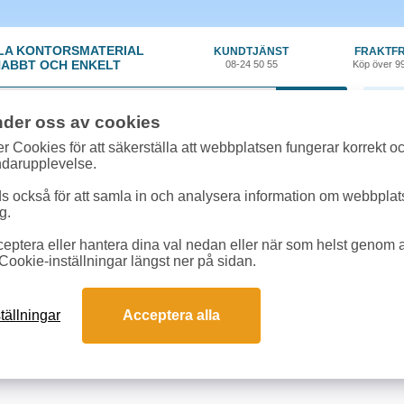
LA KONTORSMATERIAL
KUNDTJÄNST
FRAKTFR
ABBT OCH ENKELT
08-24 50 55
Köp över 9
0 var
nder oss av cookies
r Cookies för att säkerställa att webbplatsen fungerar korrekt o
 & toner
»
Kyocera FS-1018MFP
ndarupplevelse.
r till Kyocera FS-1018MFP online
 också för att samla in och analysera information om webbpla
m passar till Kyocera FS-1018MFP
g.
eptera eller hantera dina val nedan eller när som helst genom at
kter till Kyocera FS-1018MFP
Cookie-inställningar längst ner på sidan.
Färg
Art.nr
En
tällningar
Acceptera alla
era FS1020D TK18
1T02FM0EU0
1 s