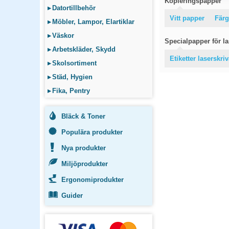
Kopieringspapper
▸
Datortillbehör
Vitt papper
Färg
▸
Möbler, Lampor, Elartiklar
▸
Väskor
Specialpapper för las
▸
Arbetskläder, Skydd
Etiketter laserskri
▸
Skolsortiment
▸
Städ, Hygien
▸
Fika, Pentry
Bläck & Toner
Populära produkter
Nya produkter
Miljöprodukter
Ergonomiprodukter
Guider