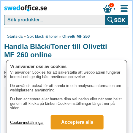
0
▼
Startsida
»
Sök bläck & toner
»
Olivetti MF 260
Handla Bläck/Toner till Olivetti
MF 260 online
Vi använder oss av cookies
Vi använder Cookies för att säkerställa att webbplatsen fungerar
För tillfället har vi inga produkter kopplade till denna maskin.
korrekt och ge dig bäst användarupplevelse.
Kontakta kundtjänst på tel. 08-24 50 55 för mer information.
De används också för att samla in och analysera information om
webbplatsens användning.
Kopieringspapper
Du kan acceptera eller hantera dina val nedan eller när som helst
genom att klicka på länken Cookie-inställningar längst ner på
Vitt papper
Färgat papper
Premiumpapper
sidan.
Specialpapper för laserskrivare (ex. Laseretiketter)
Acceptera alla
Cookie-inställningar
Etiketter laserskrivare
Laserark och BG-talonger