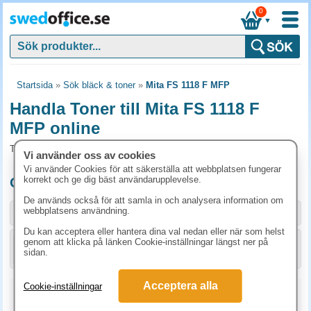
0
▼
Startsida
»
Sök bläck & toner
»
Mita FS 1118 F MFP
Handla Toner till Mita FS 1118 F
MFP online
Toner och tillbehör som passar till Mita FS 1118 F MFP
Vi använder oss av cookies
Vi använder Cookies för att säkerställa att webbplatsen fungerar
korrekt och ge dig bäst användarupplevelse.
Originalprodukter till Mita FS 1118 F MFP
De används också för att samla in och analysera information om
webbplatsens användning.
Storlek / info
Art.nr
Du kan acceptera eller hantera dina val nedan eller när som helst
genom att klicka på länken Cookie-inställningar längst ner på
KÖP
1T02FM0EU0
1636.30 kr
sidan.
Acceptera alla
Cookie-inställningar
Kopieringspapper