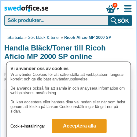
0
▼
Startsida
»
Sök bläck & toner
»
Ricoh Aficio MP 2000 SP
Handla Bläck/Toner till Ricoh
Aficio MP 2000 SP online
Vi använder oss av cookies
Vi använder Cookies för att säkerställa att webbplatsen fungerar
För tillfället har vi inga produkter kopplade till denna maskin.
korrekt och ge dig bäst användarupplevelse.
Kontakta kundtjänst på tel. 08-24 50 55 för mer information.
De används också för att samla in och analysera information om
webbplatsens användning.
Kopieringspapper
Du kan acceptera eller hantera dina val nedan eller när som helst
genom att klicka på länken Cookie-inställningar längst ner på
Vitt papper
Färgat papper
Premiumpapper
sidan.
Specialpapper för laserskrivare (ex. Laseretiketter)
Acceptera alla
Cookie-inställningar
Etiketter laserskrivare
Laserark och BG-talonger