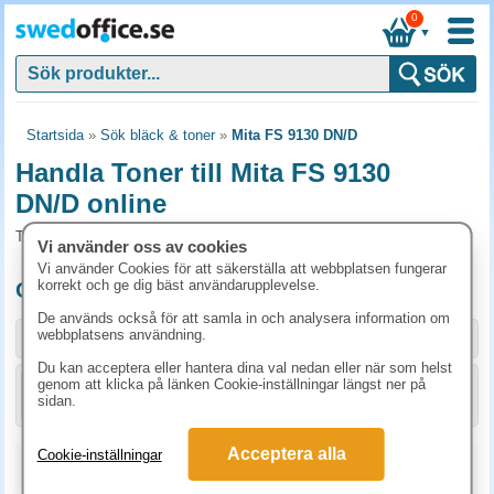
0
▼
Startsida
»
Sök bläck & toner
»
Mita FS 9130 DN/D
Handla Toner till Mita FS 9130
DN/D online
Toner och tillbehör som passar till Mita FS 9130 DN/D
Vi använder oss av cookies
Vi använder Cookies för att säkerställa att webbplatsen fungerar
korrekt och ge dig bäst användarupplevelse.
Originalprodukter till Mita FS 9130 DN/D
De används också för att samla in och analysera information om
webbplatsens användning.
Storlek / info
Art.nr
Du kan acceptera eller hantera dina val nedan eller när som helst
genom att klicka på länken Cookie-inställningar längst ner på
KÖP
1T02G10EU0
2822.50 kr
sidan.
Acceptera alla
Cookie-inställningar
Kopieringspapper