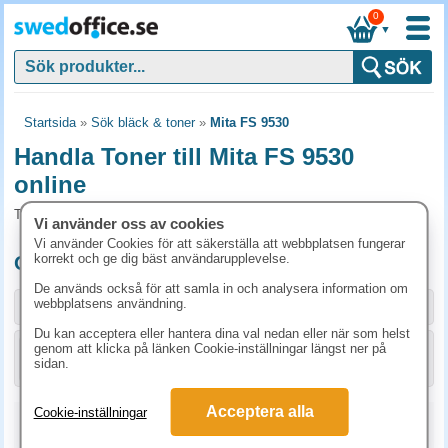
0
▼
Startsida
»
Sök bläck & toner
»
Mita FS 9530
Handla Toner till Mita FS 9530
online
Toner och tillbehör som passar till Mita FS 9530
Vi använder oss av cookies
Vi använder Cookies för att säkerställa att webbplatsen fungerar
korrekt och ge dig bäst användarupplevelse.
Originalprodukter till Mita FS 9530
De används också för att samla in och analysera information om
webbplatsens användning.
Storlek / info
Art.nr
Du kan acceptera eller hantera dina val nedan eller när som helst
genom att klicka på länken Cookie-inställningar längst ner på
KÖP
1T02G10EU0
2822.50 kr
sidan.
Acceptera alla
Cookie-inställningar
Kopieringspapper