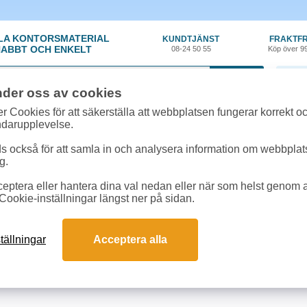
LA KONTORSMATERIAL
KUNDTJÄNST
FRAKTFR
ABBT OCH ENKELT
08-24 50 55
Köp över 9
0 var
nder oss av cookies
r Cookies för att säkerställa att webbplatsen fungerar korrekt o
 & toner
»
Mita FS 9530 DN/D
ndarupplevelse.
r till Mita FS 9530 DN/D online
 också för att samla in och analysera information om webbpla
 passar till Mita FS 9530 DN/D
g.
eptera eller hantera dina val nedan eller när som helst genom at
ter till Mita FS 9530 DN/D
Cookie-inställningar längst ner på sidan.
Färg
Art.nr
E
tällningar
Acceptera alla
ra TK-710 40k svart
1T02G10EU0
1 