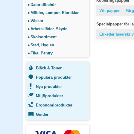
Kopieringspapper
▸
Datortillbehör
Vitt papper
Färg
▸
Möbler, Lampor, Elartiklar
▸
Väskor
Specialpapper för las
▸
Arbetskläder, Skydd
Etiketter laserskri
▸
Skolsortiment
▸
Städ, Hygien
▸
Fika, Pentry
Bläck & Toner
Populära produkter
Nya produkter
Miljöprodukter
Ergonomiprodukter
Guider