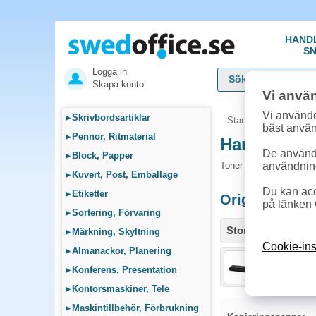
HAND
SN
Logga in
Skapa konto
Vi anvä
Vi använde
▸
Skrivbordsartiklar
Startsida
»
Sök bläck
bäst anvä
▸
Pennor, Ritmaterial
Handla Tone
De används
▸
Block, Papper
Toner och tillbehör som
användnin
▸
Kuvert, Post, Emballage
Du kan acc
▸
Etiketter
Originalproduk
på länken 
▸
Sortering, Förvaring
Storlek / info
▸
Märkning, Skyltning
Cookie-ins
▸
Almanackor, Planering
Toner Kyoce
▸
Konferens, Presentation
▸
Kontorsmaskiner, Tele
▸
Maskintillbehör, Förbrukning