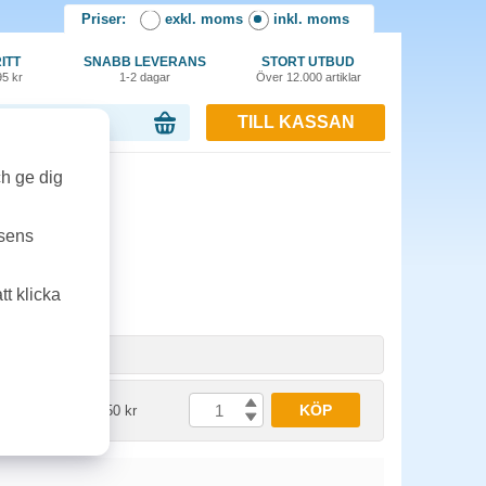
Priser:
exkl. moms
inkl. moms
ITT
SNABB LEVERANS
STORT UTBUD
95 kr
1-2 dagar
Över 12.000 artiklar
TILL KASSAN
or, 0.00 kr
ch ge dig
tsens
t klicka
nhet
Pris
KÖP
st
2822.50 kr