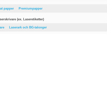
at papper
Premiumpapper
erskrivare (ex. Laseretiketter)
vare
Laserark och BG-talonger