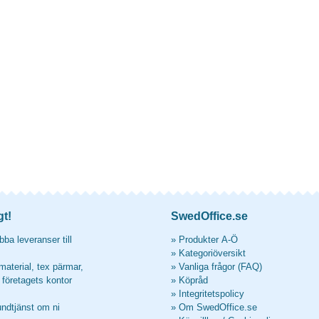
gt!
SwedOffice.se
ba leveranser till
»
Produkter A-Ö
»
Kategoriöversikt
material, tex pärmar,
»
Vanliga frågor (FAQ)
l företagets kontor
»
Köpråd
»
Integritetspolicy
undtjänst om ni
»
Om SwedOffice.se