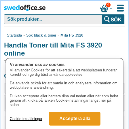
0
▼
Startsida
»
Sök bläck & toner
»
Mita FS 3920
Handla Toner till Mita FS 3920
online
Toner och tillbehör som passar till Mita FS 3920
Vi använder oss av cookies
Vi använder Cookies för att säkerställa att webbplatsen fungerar
korrekt och ge dig bäst användarupplevelse.
Originalprodukter till Mita FS 3920
De används också för att samla in och analysera information om
webbplatsens användning.
Storlek / info
Art.nr
Du kan acceptera eller hantera dina val nedan eller när som helst
genom att klicka på länken Cookie-inställningar längst ner på
KÖP
1T02LX0NLC
1738.80 kr
sidan.
Acceptera alla
Cookie-inställningar
Kopieringspapper