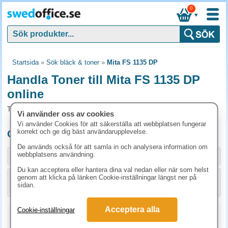
0
▼
Startsida
»
Sök bläck & toner
»
Mita FS 1135 DP
Handla Toner till Mita FS 1135 DP
online
Toner och tillbehör som passar till Mita FS 1135 DP
Vi använder oss av cookies
Vi använder Cookies för att säkerställa att webbplatsen fungerar
korrekt och ge dig bäst användarupplevelse.
Originalprodukter till Mita FS 1135 DP
De används också för att samla in och analysera information om
webbplatsens användning.
Storlek / info
Art.nr
Du kan acceptera eller hantera dina val nedan eller när som helst
genom att klicka på länken Cookie-inställningar längst ner på
KÖP
1T02ML0NLC
1597.50 kr
sidan.
Acceptera alla
Cookie-inställningar
Kopieringspapper