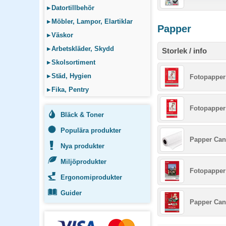
▸
Datortillbehör
▸
Möbler, Lampor, Elartiklar
Papper
▸
Väskor
▸
Arbetskläder, Skydd
Storlek / info
▸
Skolsortiment
▸
Städ, Hygien
Fotopapper
▸
Fika, Pentry
Fotopapper
Bläck & Toner
Populära produkter
Papper Can
Nya produkter
Miljöprodukter
Fotopapper
Ergonomiprodukter
Guider
Papper Can