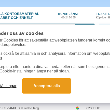
LA KONTORSMATERIAL
KUNDTJÄNST
FRAKTFR
ABBT OCH ENKELT
08-24 50 55
Köp över 9
0 var
nder oss av cookies
r Cookies för att säkerställa att webbplatsen fungerar korrekt o
 & toner
»
Canon Pixma MG 2550 S
ndarupplevelse.
k/Toner till Canon Pixma MG 2550 S on
 också för att samla in och analysera information om webbpla
hör som passar till Canon Pixma MG 2550 S
g.
eptera eller hantera dina val nedan eller när som helst genom at
kter till Canon Pixma MG 2550 S
Cookie-inställningar längst ner på sidan.
Färg
Art.nr
tällningar
Acceptera alla
n PG-545XL 400 sidor svart
8286B001
n CL-546XL 300 sidor färg
8288B001