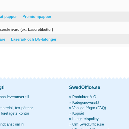
at papper
Premiumpapper
erskrivare (ex. Laseretiketter)
vare
Laserark och BG-talonger
gt!
SwedOffice.se
ba leveranser till
»
Produkter A-Ö
»
Kategoriöversikt
material, tex pärmar,
»
Vanliga frågor (FAQ)
l företagets kontor
»
Köpråd
»
Integritetspolicy
undtjänst om ni
»
Om SwedOffice.se