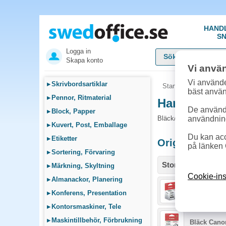
HAND
SN
Logga in
Skapa konto
Vi anvä
Vi använde
▸
Skrivbordsartiklar
Startsida
»
Sök bläck
bäst anvä
▸
Pennor, Ritmaterial
Handla Bläc
De används
▸
Block, Papper
Bläck/Toner och tillbe
användnin
▸
Kuvert, Post, Emballage
Du kan acc
▸
Etiketter
Originalprodu
på länken 
▸
Sortering, Förvaring
Storlek / info
▸
Märkning, Skyltning
Cookie-ins
▸
Almanackor, Planering
Bläck Cano
▸
Konferens, Presentation
▸
Kontorsmaskiner, Tele
▸
Maskintillbehör, Förbrukning
Bläck Cano