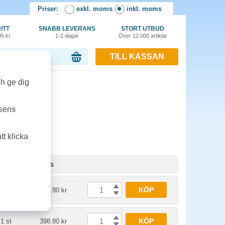
Priser:
exkl. moms
inkl. moms
ITT
SNABB LEVERANS
STORT UTBUD
95 kr
1-2 dagar
Över 12.000 artiklar
TILL KASSAN
or, 0.00 kr
ch ge dig
line
tsens
t klicka
Enhet
Pris
KÖP
1 st
398.80 kr
KÖP
1 st
398.80 kr