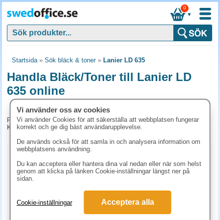
0
▼
Startsida
»
Sök bläck & toner
»
Lanier LD 635
Handla Bläck/Toner till Lanier LD
635 online
Vi använder oss av cookies
Vi använder Cookies för att säkerställa att webbplatsen fungerar
För tillfället har vi inga produkter kopplade till denna maskin.
korrekt och ge dig bäst användarupplevelse.
Kontakta kundtjänst på tel. 08-24 50 55 för mer information.
De används också för att samla in och analysera information om
webbplatsens användning.
Kopieringspapper
Du kan acceptera eller hantera dina val nedan eller när som helst
genom att klicka på länken Cookie-inställningar längst ner på
Vitt papper
Färgat papper
Premiumpapper
sidan.
Specialpapper för laserskrivare (ex. Laseretiketter)
Acceptera alla
Cookie-inställningar
Etiketter laserskrivare
Laserark och BG-talonger