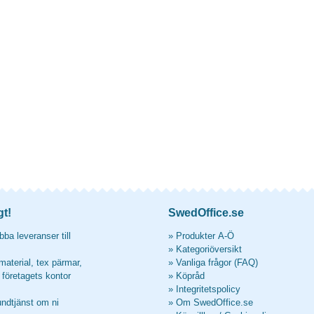
gt!
SwedOffice.se
ba leveranser till
»
Produkter A-Ö
»
Kategoriöversikt
material, tex pärmar,
»
Vanliga frågor (FAQ)
l företagets kontor
»
Köpråd
»
Integritetspolicy
undtjänst om ni
»
Om SwedOffice.se