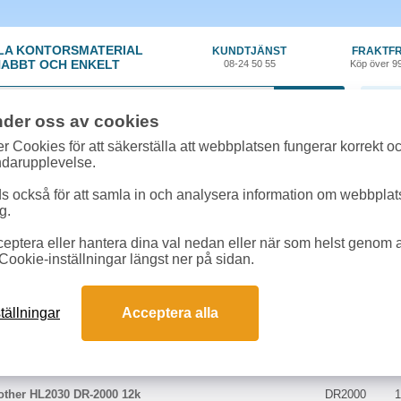
LA KONTORSMATERIAL
KUNDTJÄNST
FRAKTFR
ABBT OCH ENKELT
08-24 50 55
Köp över 9
0 var
nder oss av cookies
r Cookies för att säkerställa att webbplatsen fungerar korrekt o
 & toner
»
Lenovo M 3020
ndarupplevelse.
k/Toner till Lenovo M 3020 online
 också för att samla in och analysera information om webbpla
ör som passar till Lenovo M 3020
g.
eptera eller hantera dina val nedan eller när som helst genom at
kter till Lenovo M 3020
Cookie-inställningar längst ner på sidan.
Färg
Art.nr
tällningar
Acceptera alla
er HL2030 TN-2000 2,5k svart
TN2000
1
ther HL2030 DR-2000 12k
DR2000
1