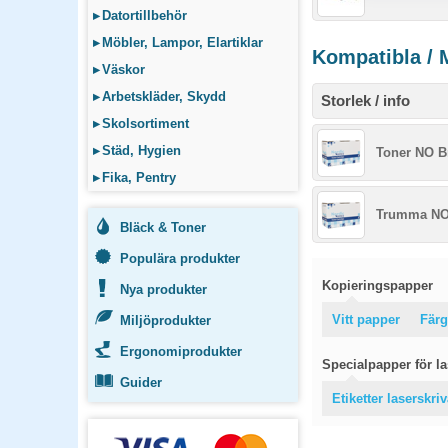
▸
Datortillbehör
▸
Möbler, Lampor, Elartiklar
Kompatibla / 
▸
Väskor
▸
Arbetskläder, Skydd
Storlek / info
▸
Skolsortiment
▸
Städ, Hygien
Toner NO Br
▸
Fika, Pentry
Trumma NO 
Bläck & Toner
Populära produkter
Kopieringspapper
Nya produkter
Vitt papper
Färg
Miljöprodukter
Ergonomiprodukter
Specialpapper för las
Guider
Etiketter laserskri