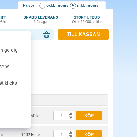
Priser:
exkl. moms
inkl. moms
ITT
SNABB LEVERANS
STORT UTBUD
95 kr
1-2 dagar
Över 12.000 artiklar
TILL KASSAN
or, 0.00 kr
ch ge dig
tsens
t klicka
Enhet
Pris
KÖP
 st
1192.50 kr
KÖP
 st
1492.50 kr