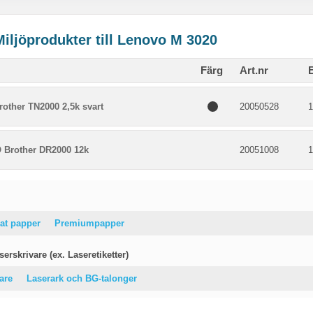
Miljöprodukter till Lenovo M 3020
Färg
Art.nr
other TN2000 2,5k svart
20050528
1
Brother DR2000 12k
20051008
1
at papper
Premiumpapper
erskrivare (ex. Laseretiketter)
vare
Laserark och BG-talonger