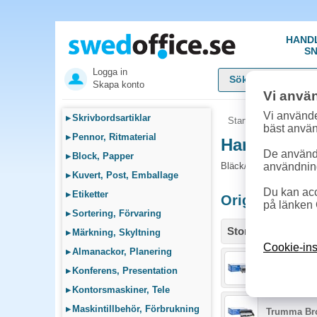
HAND
SN
Logga in
Skapa konto
Vi anvä
Vi använde
▸
Skrivbordsartiklar
Startsida
»
Sök bläck
bäst anvä
▸
Pennor, Ritmaterial
Handla Bläc
De används
▸
Block, Papper
Bläck/Toner och tillbeh
användnin
▸
Kuvert, Post, Emballage
Du kan acc
▸
Etiketter
Originalprodu
på länken 
▸
Sortering, Förvaring
Storlek / info
▸
Märkning, Skyltning
Cookie-ins
▸
Almanackor, Planering
Toner Broth
▸
Konferens, Presentation
▸
Kontorsmaskiner, Tele
▸
Maskintillbehör, Förbrukning
Trumma Bro