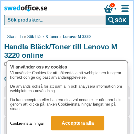
0
▼
Startsida
»
Sök bläck & toner
»
Lenovo M 3220
Handla Bläck/Toner till Lenovo M
3220 online
Bläck/Toner och tillbehör som passar till Lenovo M 3220
Vi använder oss av cookies
Vi använder Cookies för att säkerställa att webbplatsen fungerar
korrekt och ge dig bäst användarupplevelse.
Originalprodukter till Lenovo M 3220
De används också för att samla in och analysera information om
webbplatsens användning.
Storlek / info
Art.nr
Du kan acceptera eller hantera dina val nedan eller när som helst
genom att klicka på länken Cookie-inställningar längst ner på
KÖP
TN2000
1192.50 kr
sidan.
Acceptera alla
Cookie-inställningar
KÖP
DR2000
1492.50 kr