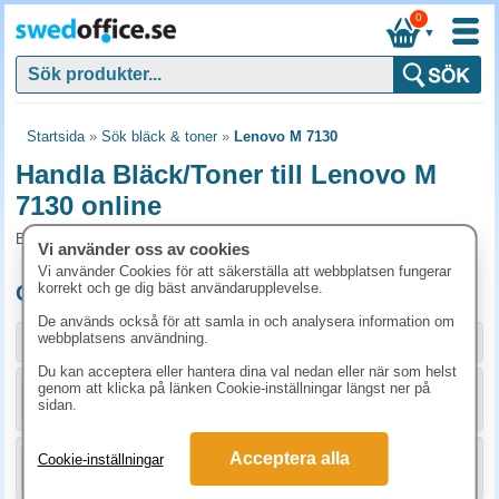
0
▼
Startsida
»
Sök bläck & toner
»
Lenovo M 7130
Handla Bläck/Toner till Lenovo M
7130 online
Bläck/Toner och tillbehör som passar till Lenovo M 7130
Vi använder oss av cookies
Vi använder Cookies för att säkerställa att webbplatsen fungerar
korrekt och ge dig bäst användarupplevelse.
Originalprodukter till Lenovo M 7130
De används också för att samla in och analysera information om
webbplatsens användning.
Storlek / info
Art.nr
Du kan acceptera eller hantera dina val nedan eller när som helst
genom att klicka på länken Cookie-inställningar längst ner på
KÖP
TN2000
1192.50 kr
sidan.
Acceptera alla
Cookie-inställningar
KÖP
DR2000
1492.50 kr