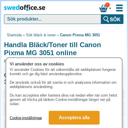
0
▼
Startsida
»
Sök bläck & toner
»
Canon Pixma MG 3051
Handla Bläck/Toner till Canon
Pixma MG 3051 online
Bläck/Toner och tillbehör som passar till Canon Pixma MG 3051
Vi använder oss av cookies
Vi använder Cookies för att säkerställa att webbplatsen fungerar
korrekt och ge dig bäst användarupplevelse.
Originalprodukter till Canon Pixma MG
3051
De används också för att samla in och analysera information om
webbplatsens användning.
Storlek / info
Art.nr
Du kan acceptera eller hantera dina val nedan eller när som helst
genom att klicka på länken Cookie-inställningar längst ner på
sidan.
KÖP
8286B001
398.80 kr
Acceptera alla
Cookie-inställningar
KÖP
8288B001
398.80 kr