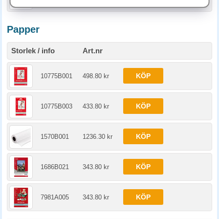
Papper
Storlek / info
Art.nr
KÖP
10775B001
498.80 kr
KÖP
10775B003
433.80 kr
KÖP
1570B001
1236.30 kr
KÖP
1686B021
343.80 kr
KÖP
7981A005
343.80 kr