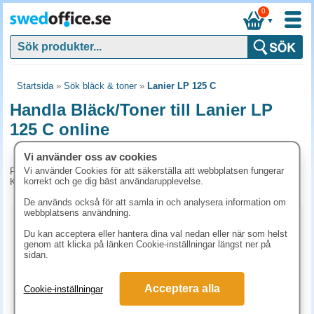
0
▼
Startsida
»
Sök bläck & toner
»
Lanier LP 125 C
Handla Bläck/Toner till Lanier LP
125 C online
Vi använder oss av cookies
Vi använder Cookies för att säkerställa att webbplatsen fungerar
För tillfället har vi inga produkter kopplade till denna maskin.
korrekt och ge dig bäst användarupplevelse.
Kontakta kundtjänst på tel. 08-24 50 55 för mer information.
De används också för att samla in och analysera information om
webbplatsens användning.
Kopieringspapper
Du kan acceptera eller hantera dina val nedan eller när som helst
genom att klicka på länken Cookie-inställningar längst ner på
Vitt papper
Färgat papper
Premiumpapper
sidan.
Specialpapper för laserskrivare (ex. Laseretiketter)
Acceptera alla
Cookie-inställningar
Etiketter laserskrivare
Laserark och BG-talonger