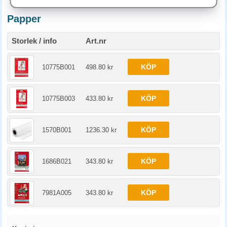
Papper
Storlek / info
Art.nr
KÖP
10775B001
498.80 kr
KÖP
10775B003
433.80 kr
KÖP
1570B001
1236.30 kr
KÖP
1686B021
343.80 kr
KÖP
7981A005
343.80 kr