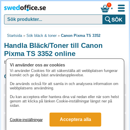
0
▼
Startsida
»
Sök bläck & toner
»
Canon Pixma TS 3352
Handla Bläck/Toner till Canon
Pixma TS 3352 online
Bläck/Toner och tillbehör som passar till Canon Pixma TS 3352
Vi använder oss av cookies
Vi använder Cookies för att säkerställa att webbplatsen fungerar
korrekt och ge dig bäst användarupplevelse.
Originalprodukter till Canon Pixma TS 3352
De används också för att samla in och analysera information om
webbplatsens användning.
Storlek / info
Art.nr
Du kan acceptera eller hantera dina val nedan eller när som helst
genom att klicka på länken Cookie-inställningar längst ner på
KÖP
8286B001
398.80 kr
sidan.
Acceptera alla
Cookie-inställningar
KÖP
8288B001
398.80 kr