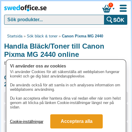
0
▼
Startsida
»
Sök bläck & toner
»
Canon Pixma MG 2440
Handla Bläck/Toner till Canon
Pixma MG 2440 online
Bläck/Toner och tillbehör som passar till Canon Pixma MG 2440
Vi använder oss av cookies
Vi använder Cookies för att säkerställa att webbplatsen fungerar
korrekt och ge dig bäst användarupplevelse.
Originalprodukter till Canon Pixma MG
2440
De används också för att samla in och analysera information om
webbplatsens användning.
Storlek / info
Art.nr
Du kan acceptera eller hantera dina val nedan eller när som helst
genom att klicka på länken Cookie-inställningar längst ner på
sidan.
KÖP
8286B001
398.80 kr
Acceptera alla
Cookie-inställningar
KÖP
8288B001
398.80 kr