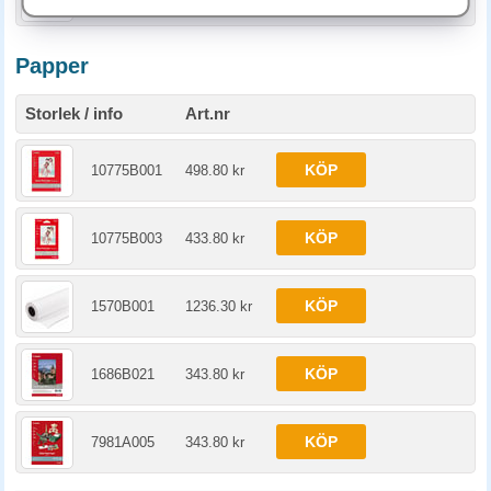
Papper
Storlek / info
Art.nr
KÖP
10775B001
498.80 kr
KÖP
10775B003
433.80 kr
KÖP
1570B001
1236.30 kr
KÖP
1686B021
343.80 kr
KÖP
7981A005
343.80 kr