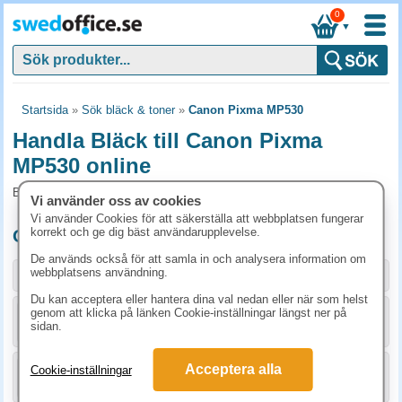
0
▼
Startsida
»
Sök bläck & toner
»
Canon Pixma MP530
Handla Bläck till Canon Pixma
MP530 online
Bläck och tillbehör som passar till Canon Pixma MP530
Vi använder oss av cookies
Vi använder Cookies för att säkerställa att webbplatsen fungerar
korrekt och ge dig bäst användarupplevelse.
Originalprodukter till Canon Pixma MP530
De används också för att samla in och analysera information om
webbplatsens användning.
Storlek / info
Art.nr
Du kan acceptera eller hantera dina val nedan eller när som helst
genom att klicka på länken Cookie-inställningar längst ner på
KÖP
10628B001
306.30 kr
sidan.
Acceptera alla
Cookie-inställningar
KÖP
10621B001
267.50 kr