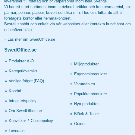
leveranser till företag och privatpersoner inom hela Sverige.
Vi har ett stort sortiment inom skrivbordsartiklar och kontorsmaterial, tex
pärmar, pennor, papper, kuvert och fika mm. Hos oss hittar du allt till
företagets kontor eller hemmakontoret.
Beställ snabbt och enkelt via vår webbplats eller kontakta kundtjänst om
ni behöver hjälp.
»
Läs mer om SwedOffice.se
SwedOffice.se
»
Produkter A-Ö
»
Miljöprodukter
»
Kategoriöversikt
»
Ergonomiprodukter
»
Vanliga frågor (FAQ)
»
Varumärken
»
Köpråd
»
Populära produkter
»
Integritetspolicy
»
Nya produkter
»
Om SwedOffice.se
»
Bläck & Toner
»
Köpvillkor
/
Cookiepolicy
»
Guider
»
Leverans