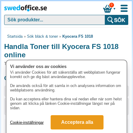
0
▼
Startsida
»
Sök bläck & toner
»
Kyocera FS 1018
Handla Toner till Kyocera FS 1018
online
Toner och tillbehör som passar till Kyocera FS 1018
Vi använder oss av cookies
Vi använder Cookies för att säkerställa att webbplatsen fungerar
korrekt och ge dig bäst användarupplevelse.
Originalprodukter till Kyocera FS 1018
De används också för att samla in och analysera information om
webbplatsens användning.
Storlek / info
Art.nr
Du kan acceptera eller hantera dina val nedan eller när som helst
genom att klicka på länken Cookie-inställningar längst ner på
KÖP
1T02FM0EU0
1636.30 kr
sidan.
Acceptera alla
Cookie-inställningar
Kopieringspapper