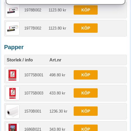
KÖP
1978B002
1123.80 kr
KÖP
1977B002
1123.80 kr
Papper
Storlek / info
Art.nr
KÖP
10775B001
498.80 kr
KÖP
10775B003
433.80 kr
KÖP
1570B001
1236.30 kr
KÖP
1686B021
343.80 kr