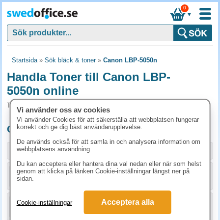
0
▼
Startsida
»
Sök bläck & toner
»
Canon LBP-5050n
Handla Toner till Canon LBP-
5050n online
Toner och tillbehör som passar till Canon LBP-5050n
Vi använder oss av cookies
Vi använder Cookies för att säkerställa att webbplatsen fungerar
korrekt och ge dig bäst användarupplevelse.
Originalprodukter till Canon LBP-5050n
De används också för att samla in och analysera information om
webbplatsens användning.
Storlek / info
Art.nr
Du kan acceptera eller hantera dina val nedan eller när som helst
genom att klicka på länken Cookie-inställningar längst ner på
KÖP
1980B002
1123.80 kr
sidan.
Acceptera alla
Cookie-inställningar
KÖP
1979B002
1123.80 kr