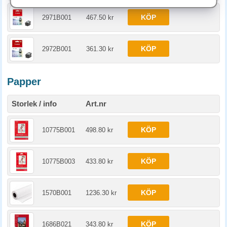
KÖP
2971B001
467.50 kr
KÖP
2972B001
361.30 kr
Papper
Storlek / info
Art.nr
KÖP
10775B001
498.80 kr
KÖP
10775B003
433.80 kr
KÖP
1570B001
1236.30 kr
KÖP
1686B021
343.80 kr