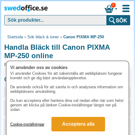
0
▼
Startsida
»
Sök bläck & toner
»
Canon PIXMA MP-250
Handla Bläck till Canon PIXMA
MP-250 online
Bläck och tillbehör som passar till Canon PIXMA MP-250
Vi använder oss av cookies
Vi använder Cookies för att säkerställa att webbplatsen fungerar
korrekt och ge dig bäst användarupplevelse.
Originalprodukter till Canon PIXMA MP-250
De används också för att samla in och analysera information om
webbplatsens användning.
Storlek / info
Art.nr
Du kan acceptera eller hantera dina val nedan eller när som helst
genom att klicka på länken Cookie-inställningar längst ner på
KÖP
2969B001
408.80 kr
sidan.
Acceptera alla
Cookie-inställningar
KÖP
2970B001
283.80 kr