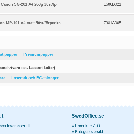
 Canon SG-201 A4 260g 20st/fp
1686B021
on MP-101 A4 matt 50st/förpackn
7981A005
at papper
Premiumpapper
erskrivare (ex. Laseretiketter)
vare
Laserark och BG-talonger
gt!
SwedOffice.se
ba leveranser till
»
Produkter A-Ö
»
Kategoriöversikt