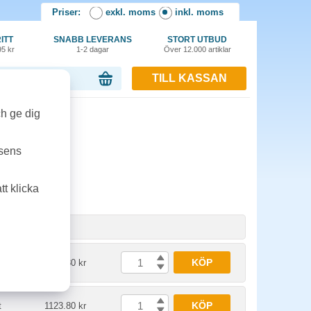
Priser:
exkl. moms
inkl. moms
ITT
SNABB LEVERANS
STORT UTBUD
95 kr
1-2 dagar
Över 12.000 artiklar
TILL KASSAN
or, 0.00 kr
ch ge dig
ine
tsens
t klicka
het
Pris
KÖP
t
1123.80 kr
KÖP
t
1123.80 kr