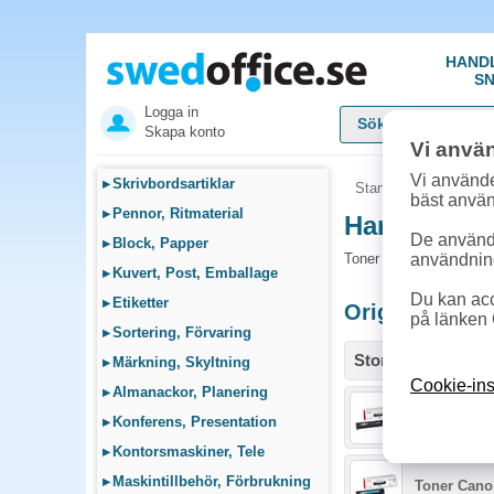
HAND
SN
Logga in
Skapa konto
Vi anvä
Vi använde
▸
Skrivbordsartiklar
Startsida
»
Sök bläck
bäst anvä
▸
Pennor, Ritmaterial
Handla Tone
De används
▸
Block, Papper
Toner och tillbehör s
användnin
▸
Kuvert, Post, Emballage
Du kan acc
▸
Etiketter
Originalprodu
på länken 
▸
Sortering, Förvaring
Storlek / info
▸
Märkning, Skyltning
Cookie-ins
▸
Almanackor, Planering
Toner Cano
▸
Konferens, Presentation
▸
Kontorsmaskiner, Tele
▸
Maskintillbehör, Förbrukning
Toner Cano