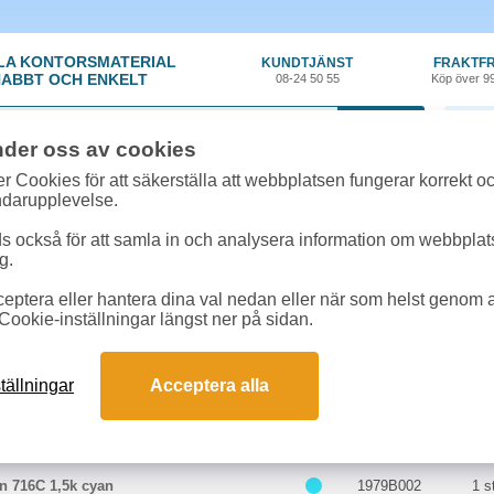
LA KONTORSMATERIAL
KUNDTJÄNST
FRAKTFR
ABBT OCH ENKELT
08-24 50 55
Köp över 9
0 var
nder oss av cookies
r Cookies för att säkerställa att webbplatsen fungerar korrekt o
 & toner
»
Canon I-SENSYS MF 8050 CN
ndarupplevelse.
r till Canon I-SENSYS MF 8050 CN onl
 också för att samla in och analysera information om webbpla
om passar till Canon I-SENSYS MF 8050 CN
g.
eptera eller hantera dina val nedan eller när som helst genom at
kter till Canon I-SENSYS MF 8050 CN
Cookie-inställningar längst ner på sidan.
Färg
Art.nr
En
tällningar
Acceptera alla
n 716BK 2,3k svart
1980B002
1 s
n 716C 1,5k cyan
1979B002
1 s