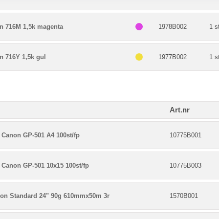
n 716M 1,5k magenta
1978B002
1 s
n 716Y 1,5k gul
1977B002
1 s
Art.nr
 Canon GP-501 A4 100st/fp
10775B001
 Canon GP-501 10x15 100st/fp
10775B003
on Standard 24" 90g 610mmx50m 3r
1570B001