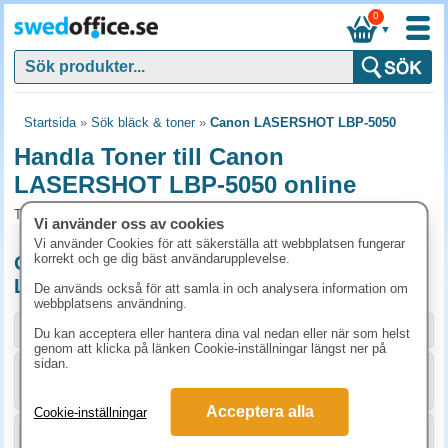
0
▼
Startsida
»
Sök bläck & toner
»
Canon LASERSHOT LBP-5050
Handla Toner till Canon
LASERSHOT LBP-5050 online
Toner och tillbehör som passar till Canon LASERSHOT LBP-5050
Vi använder oss av cookies
Vi använder Cookies för att säkerställa att webbplatsen fungerar
korrekt och ge dig bäst användarupplevelse.
Originalprodukter till Canon LASERSHOT
LBP-5050
De används också för att samla in och analysera information om
webbplatsens användning.
Storlek / info
Art.nr
Du kan acceptera eller hantera dina val nedan eller när som helst
genom att klicka på länken Cookie-inställningar längst ner på
sidan.
KÖP
1980B002
1123.80 kr
Acceptera alla
Cookie-inställningar
KÖP
1979B002
1123.80 kr