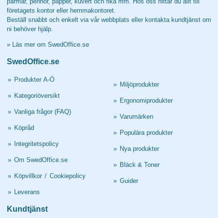
pärmar, pennor, papper, kuvert och fika mm. Hos oss hittar du allt till
företagets kontor eller hemmakontoret.
Beställ snabbt och enkelt via vår webbplats eller kontakta kundtjänst om
ni behöver hjälp.
»
Läs mer om SwedOffice.se
SwedOffice.se
»
Produkter A-Ö
»
Miljöprodukter
»
Kategoriöversikt
»
Ergonomiprodukter
»
Vanliga frågor (FAQ)
»
Varumärken
»
Köpråd
»
Populära produkter
»
Integritetspolicy
»
Nya produkter
»
Om SwedOffice.se
»
Bläck & Toner
»
Köpvillkor
/
Cookiepolicy
»
Guider
»
Leverans
Kundtjänst