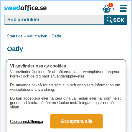
0
▼
Startsida
»
Varumärken
»
Oatly
Oatly
Vi använder oss av cookies
Vi använder Cookies för att säkerställa att webbplatsen fungerar
korrekt och ge dig bäst användarupplevelse.
Havredryck Oatly Choklad
iKaffe Oatly Havredryck 1L
18x25cl
De används också för att samla in och analysera information om
webbplatsens användning.
Du kan acceptera eller hantera dina val nedan eller när som helst
genom att klicka på länken Cookie-inställningar längst ner på
sidan.
Acceptera alla
Cookie-inställningar
200.30
kr
36
kr