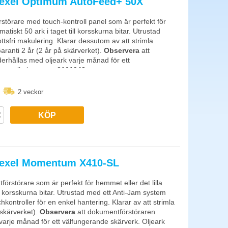
Rexel Optimum AutoFeed+ 50X
na om ni hanterar kund- eller patientuppgifter. P-5 och högre
störare med touch-kontroll panel som är perfekt för
atiskt 50 ark i taget till korsskurna bitar. Utrustad
tsfri makulering. Klarar dessutom av att strimla
n de behöver vila. Industrimodeller går kontinuerligt.
aranti 2 år (2 år på skärverket).
Observera
att
rhållas med oljeark varje månad för ett
har artikelnummer
2101948
.
rsskärning
2 veckor
KÖP
Rexel Momentum X410-SL
örstörare som är perfekt för hemmet eller det lilla
ill korsskurna bitar. Utrustad med ett Anti-Jam system
hkontroller för en enkel hantering. Klarar av att strimla
 skärverket).
Observera
att dokumentförstöraren
arje månad för ett välfungerande skärverk. Oljeark