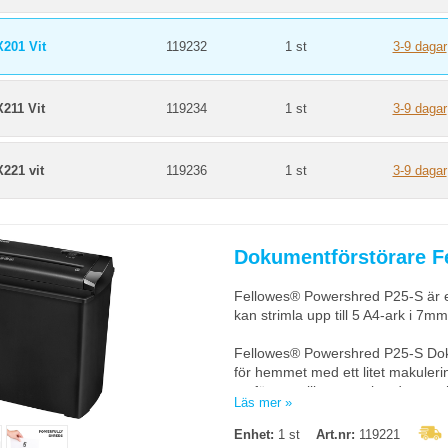
genom att indikera när pappersko
körtiden är nära att nås. Safesen
viloläge stänger automatiskt av ma
X201 Vit
119232
1 st
3-9 dagar
strimlar varje ark A4-papper i öv
22 liters utdragbar papperskorg.
211 Vit
119234
1 st
3-9 dagar
Mått (HxBxD):
52.71 x 25.40 x 3
Vikt:
8,98kg
Garanti:
2 år på maskinen och 7 
221 vit
119236
1 st
3-9 dagar
Dokumentförstörare F
Fellowes® Powershred P25-S är 
kan strimla upp till 5 A4-ark i 7mm
Fellowes® Powershred P25-S Dok
för hemmet med ett litet makuler
att förvara till exempel under ett 
Läs mer »
Den kan strimla upp till 5 A4-ark
Enhet:
1 st
Art.nr:
119221