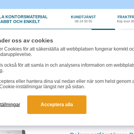
LA KONTORSMATERIAL
KUNDTJÄNST
FRAKTFR
ABBT OCH ENKELT
08-24 50 55
Köp över 9
0 var
nder oss av cookies
r Cookies för att säkerställa att webbplatsen fungerar korrekt o
ndarupplevelse.
 också för att samla in och analysera information om webbpla
g.
eptera eller hantera dina val nedan eller när som helst genom at
iner, Tele
»
Dokumentförstörare
Cookie-inställningar längst ner på sidan.
förstörare
tsstöld och bedrägeri genom säker destruktion av konfidentiella papper. Vår
tällningar
Acceptera alla
rån sporadisk till frekvent användning. Köp rätt dokumentförstörare för ökad säk
och svar om dokumentförstörare
ass på dokumentförstörare behöver vi?