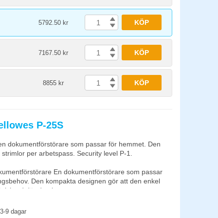
rgen & kapaciteten närmar sig gränsen eller om
se®-tekniken ger större sinnesfrid i hemmiljöer och
skiner efter en tids inaktivitet. Micro-cut säkerhet
KÖP
5792.50 kr
er 2000 partiklar (2x12mm P-5). Arkkapacitet på 12 ark.
KÖP
7167.50 kr
5.56 (cm)
år på skärverket
KÖP
8855 kr
ellowes P-25S
en dokumentförstörare som passar för hemmet. Den
 strimlor per arbetspass. Security level P-1.
umentförstörare En dokumentförstörare som passar
ingsbehov. Den kompakta designen gör att den enkel
skrivbord där den inte syns.
 per arbetspass. Lägsta säkerhetsnivå P-1 (7mm
3-9 dagar