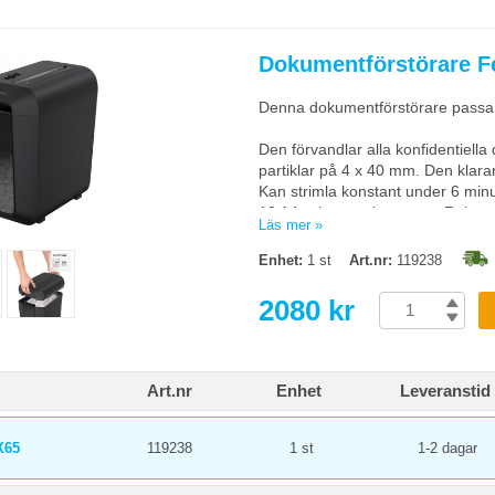
Vikt:
3,6kg
Garanti:
2 år på maskinen och 3 å
Dokumentförstörare F
Denna dokumentförstörare passar f
Den förvandlar alla konfidentiella
partiklar på 4 x 40 mm. Den klara
Kan strimla konstant under 6 minut
10 A4-ark per arbetspass. Reko
Läs mer »
Safety Lock®-teknik som låser do
Enhet:
1 st
Art.nr:
119238
förhindrar oavsiktlig aktivering.
att toppen avlägsnas.
2080 kr
Mått (HxBxD):
408x233,4x371,
Vikt:
5,3kg
Garanti:
2 år på maskinen och 5 å
Art.nr
Enhet
Leveranstid
X65
119238
1 st
1-2 dagar