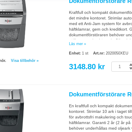
Dokumentförstörare 
kontorsdokument. P-4 krävs för konfidentiell information enligt GDPR. Välj den
 som sjukvårdsjournaler eller juridiska handlingar.
Kraftfull och kompakt dokumentför
det mindre kontoret. Strimlar autom
kumentförstörare användas?
med ett Anti-Jam system för avbrot
tid (löptid) som matchar er volym, kontorsmodeller går oftast 5-15 minuter inna
häftklamrar, gem och kreditkort. G
kin överhettas och får kortare livslängd.
dokumentförstöraren behöver unde
välfungerande skärverk. Oljeark 
Läs mer »
Säkerhetsklass: P-4 (4x28mm) ko
Enhet:
1 st
Art.nr:
2020050XEU
Avfallskapacitet: 20 liter
behör.
Visa tillbehör »
Tyst i drift: 55dB
3148.80 kr
Mått: 363x405x430mm
Vikt: 7,7kg
Begränsad returrätt
Dokumentförstörare 
En kraftfull och kompakt dokumentf
kontoret. Strimlar 10 ark i taget t
för avbrottsfri makulering och touc
häftklamrar. Garanti 2 år (2 år på
behöver underhållas med oljeark v