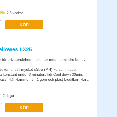
korsskärning
2-3 veckor
KÖP
ellowes LX25
 för privatbruk/hemmakontor med ett mindre behov.
 dokument till mycket säkra (P-4) korsstrimlade
la konstant under 3 minuters tid/ Cool down 30min.
spass. Häftklammer, små gem och plast kreditkort klarar
kumentförstöraren när den inte används, vilket
1-2 dagar
 Papperskorgen rymmer 11,5 liter och töms enkelt genom
KÖP