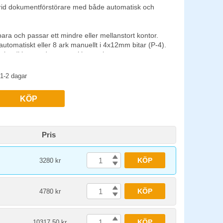
rgen & kapaciteten närmar sig gränsen eller om
id dokumentförstörare med både automatisk och
 papperskorgen rymmer 23 liter och är lätt att tömma.
7cm
bara och passar ett mindre eller mellanstort kontor.
automatiskt eller 8 ark manuellt i 4x12mm bitar (P-4).
 kreditkort under manuel inmatning.
varefter den behöver vila ca 40 min för att unvika
1-2 dagar
glig maxanvändning 600 ark. Dess Auto Reverse
rsstopp innan de ens hinner uppstå. SleepMode
KÖP
r drift och låter maskinen gå ner i viloläge efter en
ar papperskorg för enkel hantering av pappersavfall.
Pris
KÖP
3280 kr
KÖP
4780 kr
KÖP
10317.50 kr