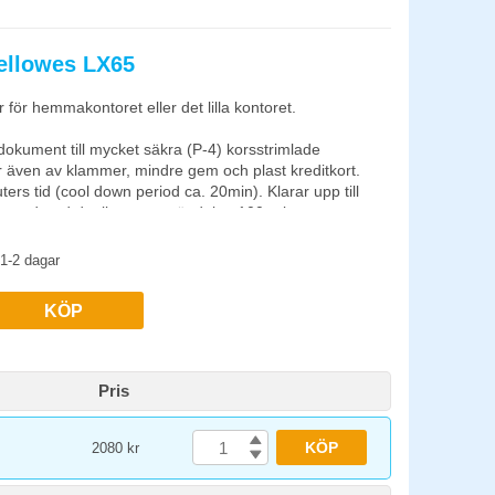
r på skärverket.
ellowes LX65
ör hemmakontoret eller det lilla kontoret.
 dokument till mycket säkra (P-4) korsstrimlade
r även av klammer, mindre gem och plast kreditkort.
ers tid (cool down period ca. 20min). Klarar upp till
mmenderad daglig maxanvändning 100 ark.
kumentförstöraren när den inte används, vilket
1-2 dagar
 Papperskorgen rymmer 22 liter och töms enkelt genom
KÖP
5mm
r på skärverket.
Pris
KÖP
2080 kr