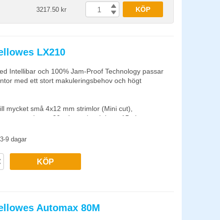
KÖP
3217.50 kr
ellowes LX210
d Intellibar och 100% Jam-Proof Technology passar
ontor med ett stort makuleringsbehov och högt
 till mycket små 4x12 mm strimlor (Mini cut),
konstant under ca 20 minuter/cool down 15min.
dning 1000 ark.
3-9 dagar
m och kreditkort.
KÖP
ter, sammanhängande blanketter, overhead-blad,
rk i laminat, mappar, röntgenbilder eller annat
van.
 av knivarna när handen rör vid inmatningsfacket.
Fellowes Automax 80M
tion som maximerar produktiviteten - förhindrar avbrott