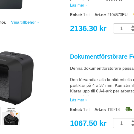
har artikelnummer
2101948
.
Läs mer »
Säkerhetsklass: P-4 (4 x 30mm) 
Enhet:
1 st
Art.nr:
2104573EU
Avfallskapacitet: 23 liter
behör.
Visa tillbehör »
Mått (HxBxD): 375x255x370mm
2136.30 kr
Vikt: 6,5kg
Begränsad returrätt
Dokumentförstörare F
Denna dokumentförstörare passar
Den förvandlar alla konfidentiella
partiklar på 4 x 37 mm. Kan strim
Klarar upp till 6 A4-ark per arbet
den också av.
Läs mer »
Safety Lock®-teknik som låser do
Enhet:
1 st
Art.nr:
119218
förhindrar oavsiktlig aktivering.
att toppen avlägsnas.
1067.50 kr
Mått (HxBxD):
361x310x220mm