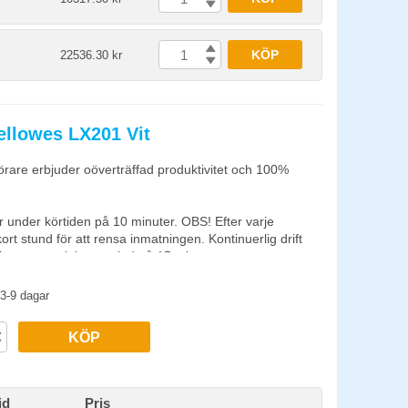
KÖP
22536.30 kr
ellowes LX201 Vit
rare erbjuder oöverträffad produktivitet och 100%
 under körtiden på 10 minuter. OBS! Efter varje
t stund för att rensa inmatningen. Kontinuerlig drift
kt en avsvalningsperiod på 15 minuter.
 häftklamrar och större gem.
3-9 dagar
tter, sammanhängande blanketter, overhead-blad,
KÖP
rk i laminat, mappar, röntgenbilder eller annat
van.
tion som maximerar produktiviteten - förhindrar avbrott
id
Pris