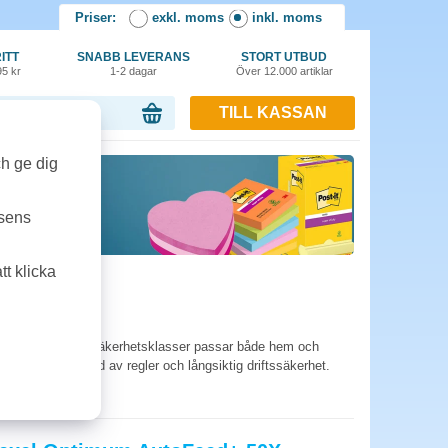
Priser:
exkl. moms
inkl. moms
ITT
SNABB LEVERANS
STORT UTBUD
95 kr
1-2 dagar
Över 12.000 artiklar
TILL KASSAN
or, 0.00 kr
ch ge dig
tsens
t klicka
a modeller i olika säkerhetsklasser passar både hem och
erhet, efterlevnad av regler och långsiktig driftssäkerhet.