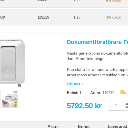
00M
119229
1 st
3-9 dagar
Dokumentförstörare F
Nästa generations dokumentförstö
Jam Proof-teknologi.
Kan skära flera hundra ark papper
arbetspass arbetar maskinen en kor
över 10 minuter utlöser automatis
Läs mer »
Förstör: Papper, plast kreditkort,
Enhet:
1 st
Art.nr:
119232
Förstör inte: Självhäftande etike
5792.50 kr
dagstidningar, kartong, CD/DVD, a
plastmaterial än det som anges o
IntelliBar ger användaren informa
Art.nr
Enhet
Leveranst