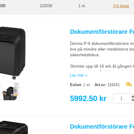
X85
119239
1 st
3-9 dagar
Dokumentförstörare F
Denna P-4 dokumentförstörare me
bra på mindre eller medelstora k
säkerhetsfokus.
Strimlar upp till 16 ark åt gången
säkerhetsklass P-4. Kan strimla 
Läs mer »
Rekommenderat daglig maxanvän
Enhet:
1 st
Art.nr:
119241
Klarar även av klammer, större ge
5992.50 kr
Klarar inte: Självhäftande etiket
dagstidningar, kartong, CD/DVD, a
plastmaterial än det som anges o
SafeSense Technology som stänger
Dokumentförstörare 
IntelliBar ger användaren informa