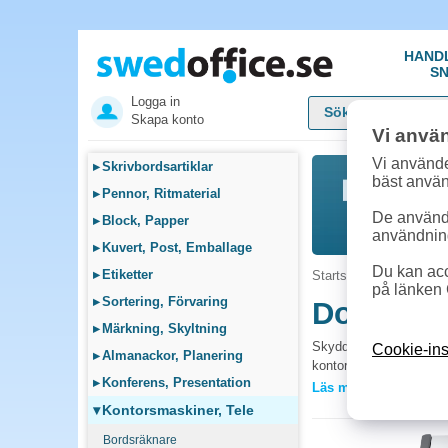
HAND
SN
Logga in
Skapa konto
Vi anvä
Vi använde
▸
Skrivbordsartiklar
bäst anvä
▸
Pennor, Ritmaterial
De används
▸
Block, Papper
användnin
▸
Kuvert, Post, Emballage
Du kan acc
▸
Etiketter
Startsida
»
Kontorsmask
på länken 
▸
Sortering, Förvaring
Dokument
▸
Märkning, Skyltning
Skydda dig mot identite
Cookie-ins
▸
Almanackor, Planering
kontor och klarar allt f
▸
Konferens, Presentation
Läs mer »
Vanliga frågor 
▾
Kontorsmaskiner, Tele
Vilken säkerhetskl
Bordsräknare