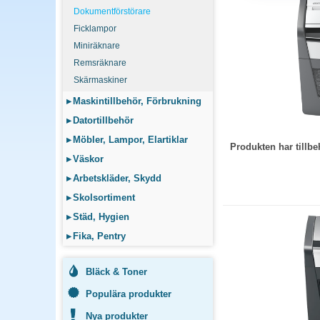
P-3 räcker för vanliga 
Dokumentförstörare
passar känsligt material
Ficklampor
Miniräknare
Hur ofta ska en do
Remsräknare
Köp en modell med drift
Skärmaskiner
Underdimensionerad mas
▸
Maskintillbehör, Förbrukning
▸
Datortillbehör
▸
Möbler, Lampor, Elartiklar
Produkten har till
▸
Väskor
▸
Arbetskläder, Skydd
▸
Skolsortiment
▸
Städ, Hygien
▸
Fika, Pentry
Bläck & Toner
Populära produkter
Nya produkter