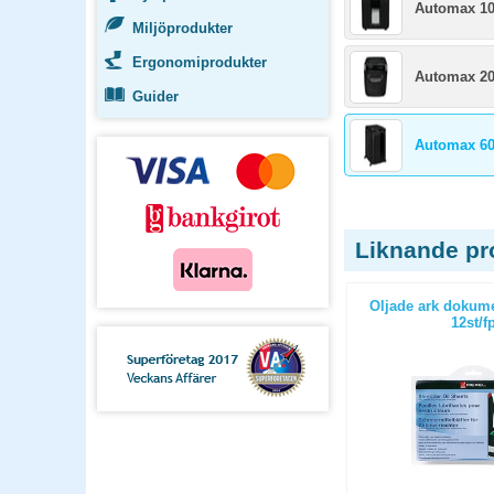
Automax 1
Miljöprodukter
Ergonomiprodukter
Automax 2
Guider
Automax 6
Liknande pr
Oljade ark dokume
12st/f