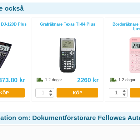
de också
 DJ-120D Plus
Grafräknare Texas TI-84 Plus
Bordsräknare
lju
373.80
kr
2260
kr
1-2 dagar
1-2 dagar
KÖP
KÖP
mation om: Dokumentförstörare Fellowes A