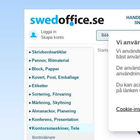
HAND
SN
Logga in
Skapa konto
Vi anvä
Startsida
»
Kontorsmask
Vi använde
▸
Skrivbordsartiklar
bäst anvä
▸
Pennor, Ritmaterial
De används
▸
Block, Papper
användnin
▸
Kuvert, Post, Emballage
Du kan acc
▸
Etiketter
på länken 
▸
Sortering, Förvaring
▸
Märkning, Skyltning
Cookie-ins
▸
Almanackor, Planering
▸
Konferens, Presentation
▾
Kontorsmaskiner, Tele
Bordsräknare