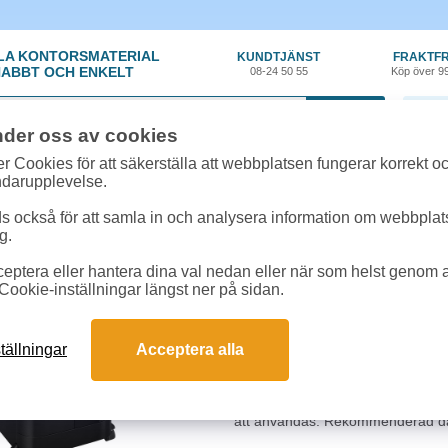
LA KONTORSMATERIAL
KUNDTJÄNST
FRAKTFR
ABBT OCH ENKELT
08-24 50 55
Köp över 9
0 var
nder oss av cookies
iner, Tele
»
Dokumentförstörare
»
Dokumentförstörare Fellowes Automax
r Cookies för att säkerställa att webbplatsen fungerar korrekt o
ndarupplevelse.
Dokumentförstörare 
 också för att samla in och analysera information om webbpla
g.
Dokumentförstöraren som klarar de
eptera eller hantera dina val nedan eller när som helst genom at
Cookie-inställningar längst ner på sidan.
Den förvandlar alla konfidentiella 
partiklar på 2 x 12 mm). Den kla
+10. Matningsbredd på 230mm. Kl
tällningar
Acceptera alla
arkkapacitet på 14 ark.
Continuous duty betyder att denna 
att användas. Rekommenderad da