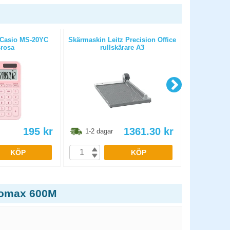
 Casio MS-20YC
Skärmaskin Leitz Precision Office
Skärmaskin L
srosa
rullskärare A3
G
195
kr
1361.30
kr
1-2 dagar
1-2 dag
KÖP
KÖP
utomax 600M