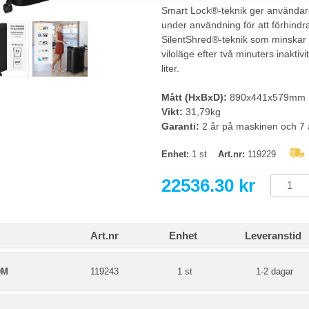
Smart Lock®-teknik ger användare
under användning för att förhindr
SilentShred®-teknik som minskar
viloläge efter två minuters inakti
liter.
Mått (HxBxD):
890x441x579mm
Vikt:
31,79kg
Garanti:
2 år på maskinen och 7 å
Enhet:
1 st
Art.nr:
119229
22536.30 kr
Art.nr
Enhet
Leveranstid
0M
119243
1 st
1-2 dagar