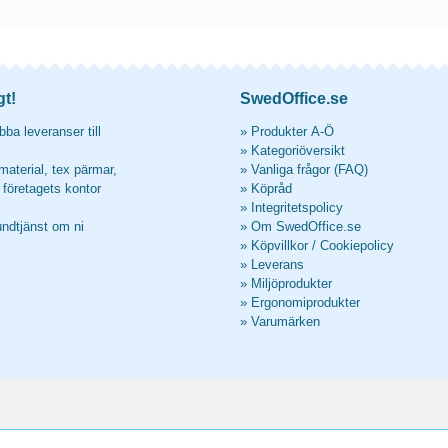
gt!
SwedOffice.se
ba leveranser till
»
Produkter A-Ö
»
Kategoriöversikt
material, tex pärmar,
»
Vanliga frågor (FAQ)
l företagets kontor
»
Köpråd
»
Integritetspolicy
undtjänst om ni
»
Om SwedOffice.se
»
Köpvillkor
/
Cookiepolicy
»
Leverans
»
Miljöprodukter
»
Ergonomiprodukter
»
Varumärken