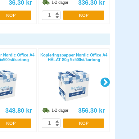
36.30
kr
336.30
kr
1-2 dagar
KÖP
KÖP
 Nordic Office A4
Kopieringspapper Nordic Office A4
Kopierings
x500st/kartong
HÅLAT 80g 5x500st/kartong
OHÅLAT 
348.80
kr
356.30
kr
1-2 dagar
1-2 dag
KÖP
KÖP