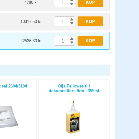
KÖP
4780 kr
KÖP
10317.50 kr
KÖP
22536.30 kr
deal 2604/3104
Olja Fellowes till
dokumentförstörare 355ml