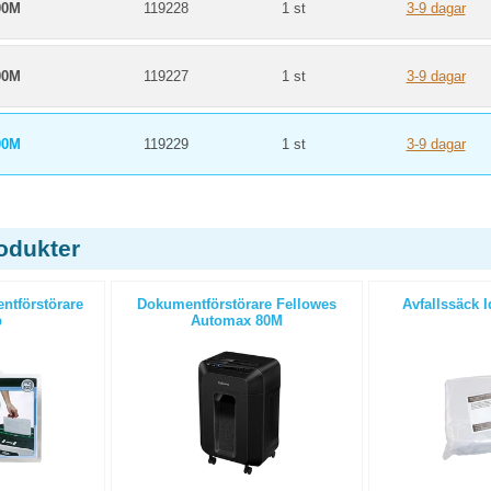
00M
119228
1 st
3-9 dagar
00M
119227
1 st
3-9 dagar
00M
119229
1 st
3-9 dagar
odukter
ntförstörare
Dokumentförstörare Fellowes
Avfallssäck I
p
Automax 80M