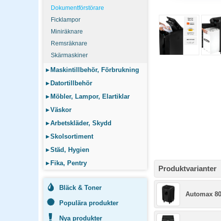
Dokumentförstörare
Ficklampor
Miniräknare
Remsräknare
Skärmaskiner
▸
Maskintillbehör, Förbrukning
▸
Datortillbehör
▸
Möbler, Lampor, Elartiklar
▸
Väskor
▸
Arbetskläder, Skydd
▸
Skolsortiment
▸
Städ, Hygien
▸
Fika, Pentry
Produktvarianter
Bläck & Toner
Automax 8
Populära produkter
Nya produkter