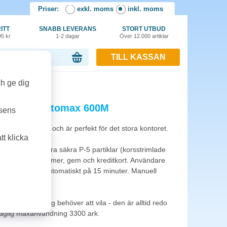
Priser:
exkl. moms
inkl. moms
ITT
SNABB LEVERANS
STORT UTBUD
95 kr
1-2 dagar
Över 12.000 artiklar
TILL KASSAN
or, 0.00 kr
 600M
ch ge dig
Fellowes Automax 600M
tsens
 tunga jobben och är perfekt för det stora kontoret.
t klicka
dokument till extra säkra P-5 partiklar (korsstrimlade
rar även häftklammer, gem och kreditkort. Användare
arar 600 ark automatiskt på 15 minuter. Manuell
maskinen aldrig behöver att vila - den är alltid redo
glig maxanvändning 3300 ark.