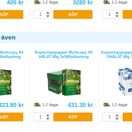
405
kr
3280
kr
1-2 dagar
1-2 dagar
KÖP
KÖP
 även
Multicopy A4
Kopieringspapper Multicopy A4
Kopieringspapper
0st/kartong
HÅLAT 80g 5x500st/kartong
OHÅLAT 80g 5
423.80
kr
431.30
kr
1-2 dagar
1-2 dagar
KÖP
KÖP