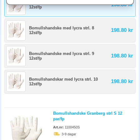
arbete behöver de bytas oftare. Kontrollera dagligen efter hål och
Bomullshandskar med lycra strl. 7
198.80 kr
slitage. Förvara torrt mellan användningarna eftersom fuktiga handskar
12st/fp
lätt tappar greppet.
Bomullshandske med lycra strl. 8
198.80 kr
12st/fp
Bomullshandske med lycra strl. 9
198.80 kr
12st/fp
Bomullshandskar med lycra strl. 10
198.80 kr
12st/fp
Bomullshandske Granberg strl S 12
par/fp
Art.nr:
1100450S
3-9 dagar