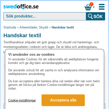
0
▼
Startsida
»
Arbetskläder, Skydd
»
Handskar textil
Handskar textil
Textilhandskar erbjuder ett gott grepp och skydd vid hanterings- och
monteringsarbete i industri och lager. De är lätta och andningsbara,
vilket ger god komfort under längre arbetspass. Beställ textilhandskar
Läs mer »
Vi använder oss av cookies
för er verksamhet från SwedOffice.
Vi använder Cookies för att säkerställa att webbplatsen fungerar
Bomullshandskar med lycra strl. 7 12st/fp
korrekt och ge dig bäst användarupplevelse.
Vanliga frågor och svar om handskar textil
Art.nr:
11004837
De används också för att samla in och analysera information om
Vilka uppgifter passar textilhandskar bäst för?
1-2 dagar
webbplatsens användning.
198.80 kr
Textilhandskar är lätta och andningsbara, vilket gör dem bra för
(inkl. moms)
Du kan acceptera eller hantera dina val nedan eller när som helst
montering, packning och hantering där grepp och komfort är viktigare än
genom att klicka på länken Cookie-inställningar längst ner på
KÖP
sidan.
kemskydd. För skarpa kanter eller kemikalier behövs annan handske.
Hur länge håller textilhandskar i industri?
Acceptera alla
Cookie-inställningar
I lätt monteringsarbete håller kvalitetshandskar 1-2 veckor, men i tyngre