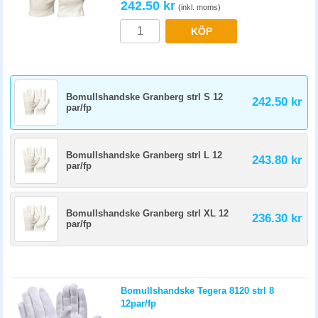
242.50 kr
(inkl. moms)
KÖP
Bomullshandske Granberg strl S 12
242.50 kr
par/fp
Bomullshandske Granberg strl L 12
243.80 kr
par/fp
Bomullshandske Granberg strl XL 12
236.30 kr
par/fp
Bomullshandske Tegera 8120 strl 8
12par/fp