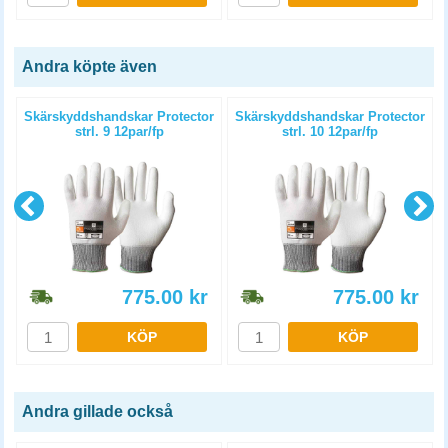
Andra köpte även
3
Skärskyddshandskar Protector
Skärskyddshandskar Protector
strl. 9 12par/fp
strl. 10 12par/fp
775.00
kr
775.00
kr
KÖP
KÖP
Andra gillade också