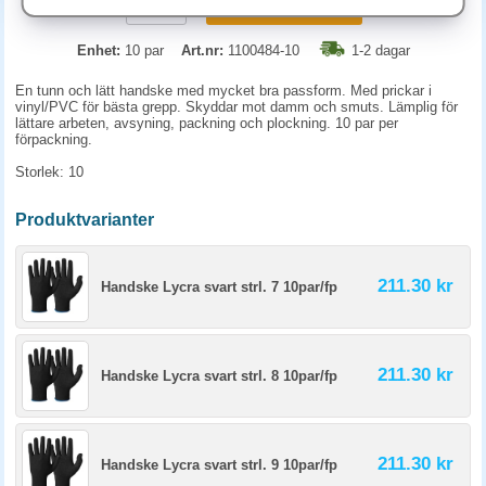
KÖP
Enhet:
10 par
Art.nr:
1100484-10
1-2 dagar
En tunn och lätt handske med mycket bra passform. Med prickar i
vinyl/PVC för bästa grepp. Skyddar mot damm och smuts. Lämplig för
lättare arbeten, avsyning, packning och plockning. 10 par per
förpackning.
Storlek: 10
Produktvarianter
211.30 kr
Handske Lycra svart strl. 7 10par/fp
211.30 kr
Handske Lycra svart strl. 8 10par/fp
211.30 kr
Handske Lycra svart strl. 9 10par/fp