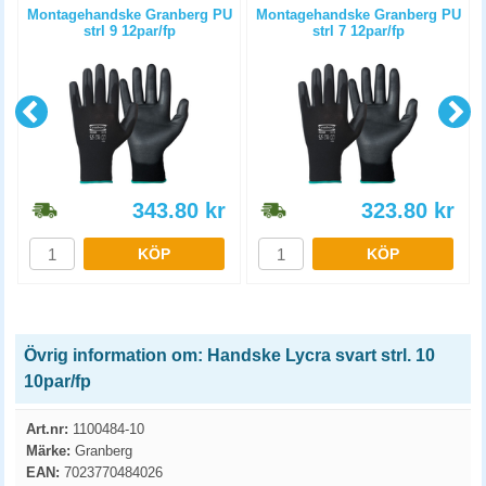
Montagehandske Granberg PU
Montagehandske Granberg PU
strl 9 12par/fp
strl 7 12par/fp
343.80
kr
323.80
kr
KÖP
KÖP
Övrig information om: Handske Lycra svart strl. 10
10par/fp
Art.nr:
1100484-10
Märke:
Granberg
EAN:
7023770484026