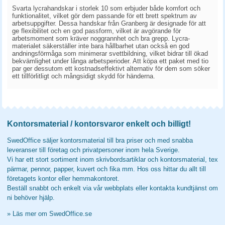
Svarta lycrahandskar i storlek 10 som erbjuder både komfort och
funktionalitet, vilket gör dem passande för ett brett spektrum av
arbetsuppgifter. Dessa handskar från Granberg är designade för att
ge flexibilitet och en god passform, vilket är avgörande för
arbetsmoment som kräver noggrannhet och bra grepp. Lycra-
materialet säkerställer inte bara hållbarhet utan också en god
andningsförmåga som minimerar svettbildning, vilket bidrar till ökad
bekvämlighet under långa arbetsperioder. Att köpa ett paket med tio
par ger dessutom ett kostnadseffektivt alternativ för dem som söker
ett tillförlitligt och mångsidigt skydd för händerna.
Kontorsmaterial / kontorsvaror enkelt och billigt!
SwedOffice säljer kontorsmaterial till bra priser och med snabba
leveranser till företag och privatpersoner inom hela Sverige.
Vi har ett stort sortiment inom skrivbordsartiklar och kontorsmaterial, tex
pärmar, pennor, papper, kuvert och fika mm. Hos oss hittar du allt till
företagets kontor eller hemmakontoret.
Beställ snabbt och enkelt via vår webbplats eller kontakta kundtjänst om
ni behöver hjälp.
»
Läs mer om SwedOffice.se