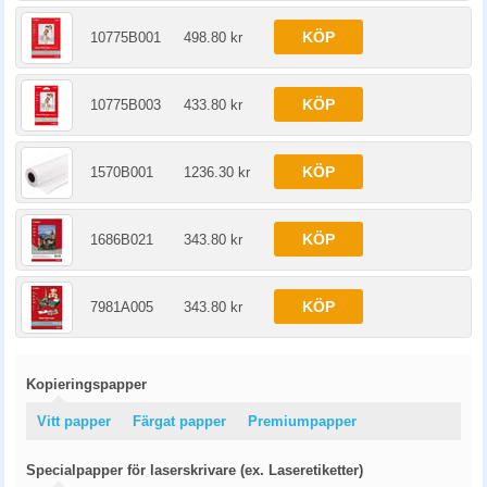
KÖP
10775B001
498.80 kr
KÖP
10775B003
433.80 kr
KÖP
1570B001
1236.30 kr
KÖP
1686B021
343.80 kr
KÖP
7981A005
343.80 kr
Kopieringspapper
Vitt papper
Färgat papper
Premiumpapper
Specialpapper för laserskrivare (ex. Laseretiketter)