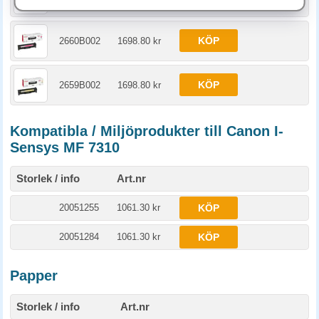
KÖP
2660B002
1698.80 kr
KÖP
2659B002
1698.80 kr
Kompatibla / Miljöprodukter till Canon I-
Sensys MF 7310
Storlek / info
Art.nr
20051255
1061.30 kr
KÖP
20051284
1061.30 kr
KÖP
Papper
Storlek / info
Art.nr