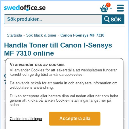
0
▼
Startsida
»
Sök bläck & toner
»
Canon I-Sensys MF 7310
Handla Toner till Canon I-Sensys
MF 7310 online
Toner och tillbehör som passar till Canon I-Sensys MF 7310
Vi använder oss av cookies
Vi använder Cookies för att säkerställa att webbplatsen fungerar
korrekt och ge dig bäst användarupplevelse.
Originalprodukter till Canon I-Sensys MF
7310
De används också för att samla in och analysera information om
webbplatsens användning.
Storlek / info
Art.nr
Du kan acceptera eller hantera dina val nedan eller när som helst
genom att klicka på länken Cookie-inställningar längst ner på
sidan.
KÖP
2662B002
1748.80 kr
Acceptera alla
Cookie-inställningar
KÖP
2661B002
1698.80 kr