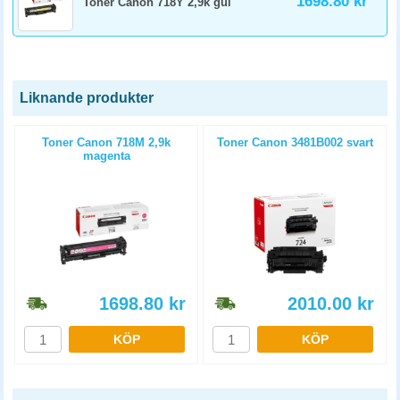
1698.80 kr
Toner Canon 718Y 2,9k gul
Liknande produkter
Toner Canon 718M 2,9k
Toner Canon 3481B002 svart
magenta
1698.80
kr
2010.00
kr
KÖP
KÖP