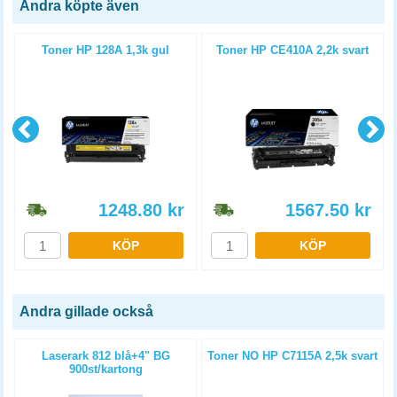
Andra köpte även
Toner HP 128A 1,3k gul
Toner HP CE410A 2,2k svart
1248.80
kr
1567.50
kr
KÖP
KÖP
Andra gillade också
)
Laserark 812 blå+4" BG
Toner NO HP C7115A 2,5k svart
900st/kartong