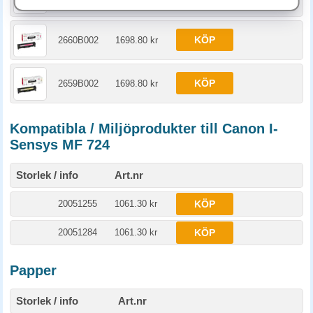
KÖP
2660B002
1698.80 kr
KÖP
2659B002
1698.80 kr
Kompatibla / Miljöprodukter till Canon I-
Sensys MF 724
Storlek / info
Art.nr
20051255
1061.30 kr
KÖP
20051284
1061.30 kr
KÖP
Papper
Storlek / info
Art.nr