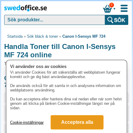
0
▼
Startsida
»
Sök bläck & toner
»
Canon I-Sensys MF 724
Handla Toner till Canon I-Sensys
MF 724 online
Toner och tillbehör som passar till Canon I-Sensys MF 724
Vi använder oss av cookies
Vi använder Cookies för att säkerställa att webbplatsen fungerar
korrekt och ge dig bäst användarupplevelse.
Originalprodukter till Canon I-Sensys MF
724
De används också för att samla in och analysera information om
webbplatsens användning.
Storlek / info
Art.nr
Du kan acceptera eller hantera dina val nedan eller när som helst
genom att klicka på länken Cookie-inställningar längst ner på
sidan.
KÖP
2662B002
1748.80 kr
Acceptera alla
Cookie-inställningar
KÖP
2661B002
1698.80 kr