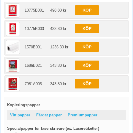
KÖP
10775B001
498.80 kr
KÖP
10775B003
433.80 kr
KÖP
1570B001
1236.30 kr
KÖP
1686B021
343.80 kr
KÖP
7981A005
343.80 kr
Kopieringspapper
Vitt papper
Färgat papper
Premiumpapper
Specialpapper för laserskrivare (ex. Laseretiketter)